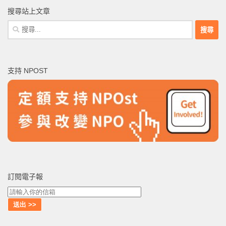
搜尋站上文章
搜
尋
關
鍵
支持 NPOST
字:
訂閱電子報