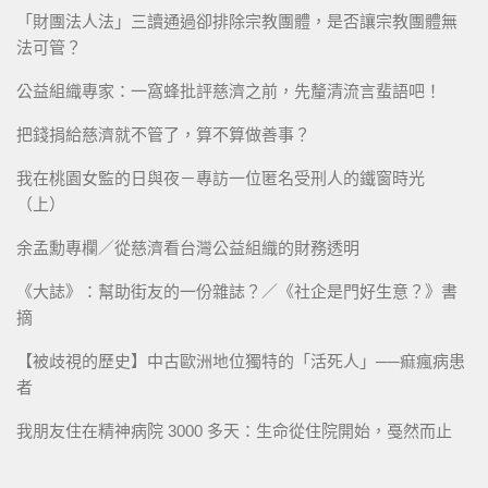
「財團法人法」三讀通過卻排除宗教團體，是否讓宗教團體無
法可管？
公益組織專家：一窩蜂批評慈濟之前，先釐清流言蜚語吧！
把錢捐給慈濟就不管了，算不算做善事？
我在桃園女監的日與夜－專訪一位匿名受刑人的鐵窗時光
（上）
余孟勳專欄／從慈濟看台灣公益組織的財務透明
《大誌》：幫助街友的一份雜誌？／《社企是門好生意？》書
摘
【被歧視的歷史】中古歐洲地位獨特的「活死人」──痲瘋病患
者
我朋友住在精神病院 3000 多天：生命從住院開始，戞然而止