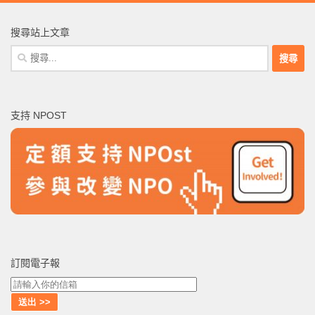
搜尋站上文章
搜
尋
關
鍵
支持 NPOST
字:
訂閱電子報