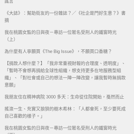
謠言
《大誌》：幫助街友的一份雜誌？／《社企是門好生意？》書
摘
我在桃園女監的日與夜－專訪一位匿名受刑人的鐵窗時光
（上）
為什麼有人寧願買《The Big Issue》，不願買口香糖？
【捐款人想什麼？】「我非常重視財報的合理度、透明度」、
「暫時不會想再捐給全球性組織，想支持更多在地服務型組
織」、「對社會或自己的想法一陣一陣改變，讓我暫時無捐款
意願」
我朋友住在精神病院 3000 多天：生命從住院開始，戞然而止
搖滾一生、充實又狼狽的樹木希林：「人都會死，至少要死成
自己喜歡的樣子。」
我在桃園女監的日與夜－專訪一位匿名受刑人的鐵窗時光