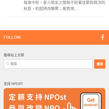
每逢中秋，家人朋友之間無不趁著佳節與微涼的
秋意，約起烤肉團聚；販售烤...
FOLLOW:
搜尋站上文章
搜
尋
關
鍵
支持 NPOST
字: