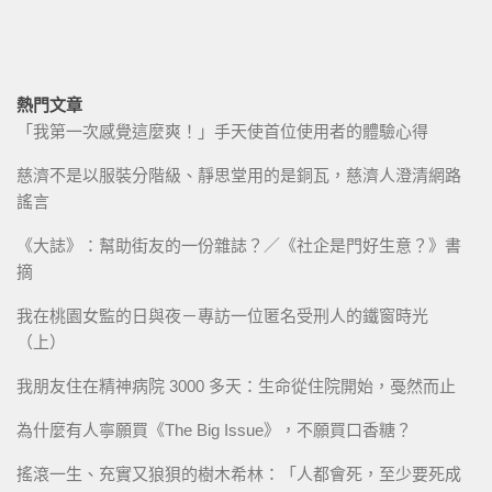
熱門文章
「我第一次感覺這麼爽！」手天使首位使用者的體驗心得
慈濟不是以服裝分階級、靜思堂用的是銅瓦，慈濟人澄清網路
謠言
《大誌》：幫助街友的一份雜誌？／《社企是門好生意？》書
摘
我在桃園女監的日與夜－專訪一位匿名受刑人的鐵窗時光
（上）
我朋友住在精神病院 3000 多天：生命從住院開始，戞然而止
為什麼有人寧願買《The Big Issue》，不願買口香糖？
搖滾一生、充實又狼狽的樹木希林：「人都會死，至少要死成