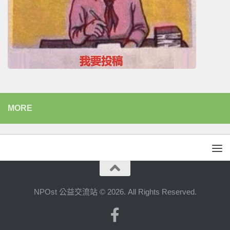
MORE
NPOst 公益交流站 © 2026. All Rights Reserved.