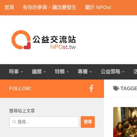
首頁
有你的參與，讓改變發生
關於 NPOst
Skip to content
時事
議題
特輯
專欄
公益策略
FOLLOW:
TAGG
搜尋站上文章
搜
尋
關