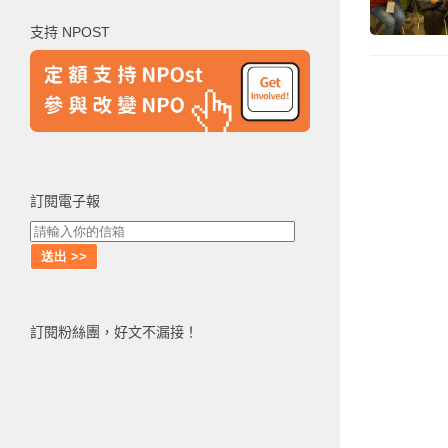
鍵
支持 NPOST
字:
訂閱電子報
訂閱粉絲團，好文不漏接！