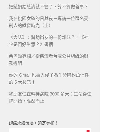
把錢捐給慈濟就不管了，算不算做善事？
我在桃園女監的日與夜－專訪一位匿名受
刑人的鐵窗時光（上）
《大誌》：幫助街友的一份雜誌？／《社
企是門好生意？》書摘
余孟勳專欄／從慈濟看台灣公益組織的財
務透明
你的 Gmail 也被入侵了嗎？分辨釣魚信件
的 5 大技巧！
我朋友住在精神病院 3000 多天：生命從住
院開始，戞然而止
認識永續發展，鎖定專欄！