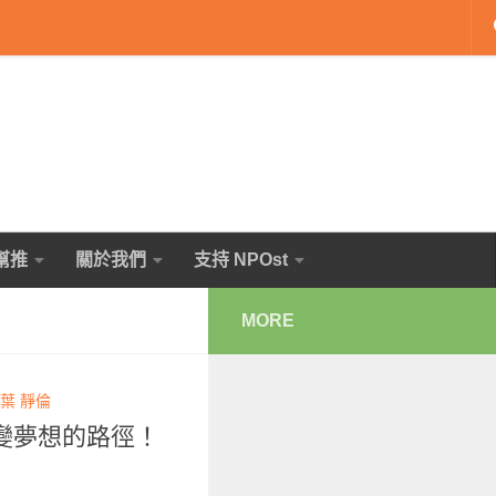
幫推
關於我們
支持 NPOst
MORE
葉 靜倫
變夢想的路徑！