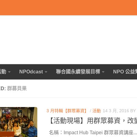
活動
NPOdcast
聯合國永續發展目標
NPO 公益
ED:
群募貝果
3 月特輯【群眾募資】
/
活動
14 3 月, 2016
BY
【活動現場】用群眾募資，改
名稱：Impact Hub Taipei 群眾募資講座...