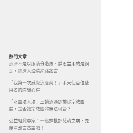
熱門文章
慈濟不是以服裝分階級、靜思堂用的是銅
瓦，慈濟人澄清網路謠言
「我第一次感覺這麼爽！」手天使首位使
用者的體驗心得
「財團法人法」三讀通過卻排除宗教團
體，是否讓宗教團體無法可管？
公益組織專家：一窩蜂批評慈濟之前，先
釐清流言蜚語吧！