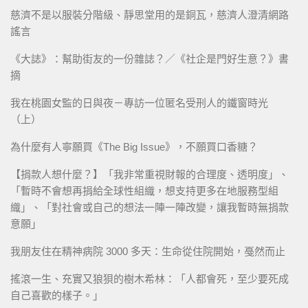
慈濟不是以服裝分階級、靜思堂用的是銅瓦，慈濟人澄清網路
謠言
《大誌》：幫助街友的一份雜誌？／《社企是門好生意？》書
摘
我在桃園女監的日與夜－專訪一位匿名受刑人的鐵窗時光
（上）
為什麼有人寧願買《The Big Issue》，不願買口香糖？
【捐款人想什麼？】「我非常重視財報的合理度、透明度」、
「暫時不會想再捐給全球性組織，想支持更多在地服務型組
織」、「對社會或自己的想法一陣一陣改變，讓我暫時無捐款
意願」
我朋友住在精神病院 3000 多天：生命從住院開始，戞然而止
搖滾一生、充實又狼狽的樹木希林：「人都會死，至少要死成
自己喜歡的樣子。」