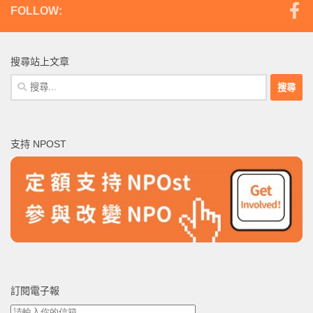
FOLLOW:
搜尋站上文章
搜
尋
關
鍵
支持 NPOST
字:
訂閱電子報