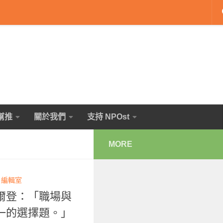
幫推
關於我們
支持 NPOst
MORE
T 編輯室
爾登：「職場與
一的選擇題。」