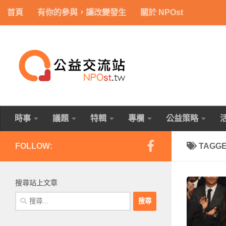
首頁
有你的參與，讓改變發生
關於 NPOst
Skip to content
時事
議題
特輯
專欄
公益策略
FOLLOW:
TAGG
搜尋站上文章
搜
尋
關