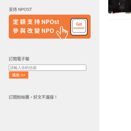
鍵
支持 NPOST
字:
訂閱電子報
訂閱粉絲團，好文不漏接！