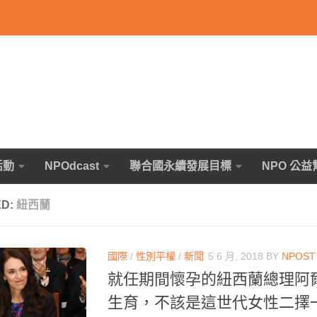
活動
NPOdcast
聯合國永續發展目標
NPO 公益
ED:
紐西蘭
國際
/
性別平權
/
新聞
5 6 月, 2018
BY
NPOS
就任期間懷孕的紐西蘭總理阿
生育，不該是這世代女性二擇