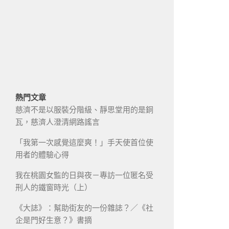
熱門文章
慈濟不是以服裝分階級、靜思堂用的是銅
瓦，慈濟人澄清網路謠言
「我第一次感覺這麼爽！」手天使首位使
用者的體驗心得
我在桃園女監的日與夜－專訪一位匿名受
刑人的鐵窗時光（上）
《大誌》：幫助街友的一份雜誌？／《社
企是門好生意？》書摘