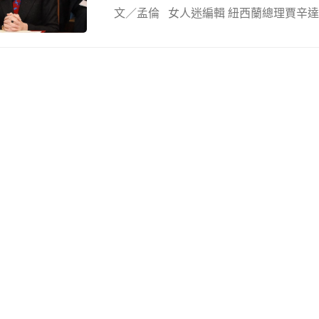
文／孟倫 女人迷編輯 紐西蘭總理賈辛達．