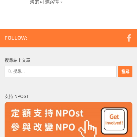
遇的可能路徑。
FOLLOW:
搜尋站上文章
搜
尋
關
鍵
支持 NPOST
字: