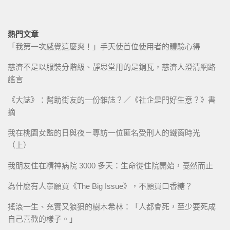
熱門文章
「我第一次感覺這麼爽！」手天使首位使用者的體驗心得
慈濟不是以服裝分階級、靜思堂用的是銅瓦，慈濟人澄清網路
謠言
《大誌》：幫助街友的一份雜誌？／《社企是門好生意？》書
摘
我在桃園女監的日與夜－專訪一位匿名受刑人的鐵窗時光
（上）
我朋友住在精神病院 3000 多天：生命從住院開始，戞然而止
為什麼有人寧願買《The Big Issue》，不願買口香糖？
搖滾一生、充實又狼狽的樹木希林：「人都會死，至少要死成
自己喜歡的樣子。」