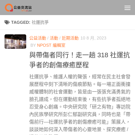
Skip to content
TAGGED:
社運抗爭
公益活動
/
活動
/
近期活動
10 8 月, 2023
BY
NPOST 編輯室
與帶傷者同行！走一趟 318 社運抗
爭者的創傷療癒歷程
社運抗爭、維護人權的聲張，經常在民主社會發
展歷程中刻下清晰的傷痕節點。每一場正面衝撞
威權體制的社會運動，皆是由一張張充滿勇氣的
臉孔譜成，但在運動結束後，有些抗爭者孤絕地
忍受身心創痛。中央研究院「研之有物」專訪院
內民族學研究所彭仁郁副研究員，同時也是「帶
傷前行—社運抗爭者的創傷療癒可能」策展人，
談談她如何深入帶傷者的心靈地景、探究療癒 /