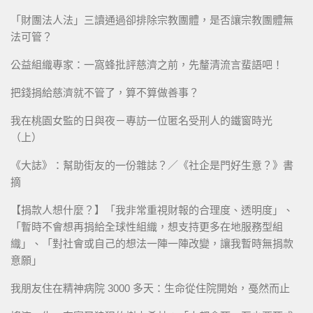
「財團法人法」三讀通過卻排除宗教團體，是否讓宗教團體無
法可管？
公益組織專家：一窩蜂批評慈濟之前，先釐清流言蜚語吧！
把錢捐給慈濟就不管了，算不算做善事？
我在桃園女監的日與夜－專訪一位匿名受刑人的鐵窗時光
（上）
《大誌》：幫助街友的一份雜誌？／《社企是門好生意？》書
摘
【捐款人想什麼？】「我非常重視財報的合理度、透明度」、
「暫時不會想再捐給全球性組織，想支持更多在地服務型組
織」、「對社會或自己的想法一陣一陣改變，讓我暫時無捐款
意願」
我朋友住在精神病院 3000 多天：生命從住院開始，戞然而止