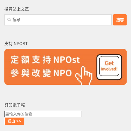
搜尋站上文章
搜
尋
關
鍵
支持 NPOST
字:
訂閱電子報