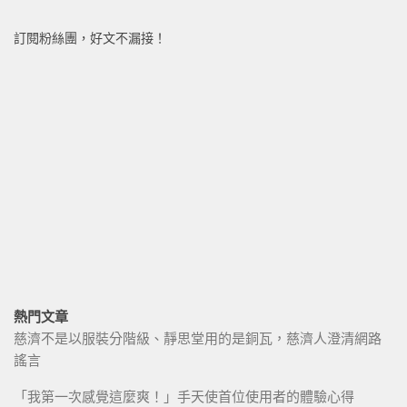
訂閱粉絲團，好文不漏接！
熱門文章
慈濟不是以服裝分階級、靜思堂用的是銅瓦，慈濟人澄清網路
謠言
「我第一次感覺這麼爽！」手天使首位使用者的體驗心得