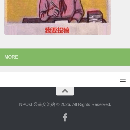
MORE
NPOst 公益交流站 © 2026. All Rights Reserved.