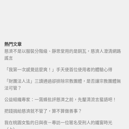
熱門文章
慈濟不是以服裝分階級、靜思堂用的是銅瓦，慈濟人澄清網路
謠言
「我第一次感覺這麼爽！」手天使首位使用者的體驗心得
「財團法人法」三讀通過卻排除宗教團體，是否讓宗教團體無
法可管？
公益組織專家：一窩蜂批評慈濟之前，先釐清流言蜚語吧！
把錢捐給慈濟就不管了，算不算做善事？
我在桃園女監的日與夜－專訪一位匿名受刑人的鐵窗時光