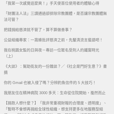
「我第一次感覺這麼爽！」手天使首位使用者的體驗心得
「財團法人法」三讀通過卻排除宗教團體，是否讓宗教團體無
法可管？
把錢捐給慈濟就不管了，算不算做善事？
公益組織專家：一窩蜂批評慈濟之前，先釐清流言蜚語吧！
我在桃園女監的日與夜－專訪一位匿名受刑人的鐵窗時光
（上）
《大誌》：幫助街友的一份雜誌？／《社企是門好生意？》書
摘
你的 Gmail 也被入侵了嗎？分辨釣魚信件的 5 大技巧！
我朋友住在精神病院 3000 多天：生命從住院開始，戞然而止
【捐款人想什麼？】「我非常重視財報的合理度、透明度」、
「暫時不會想再捐給全球性組織，想支持更多在地服務型組