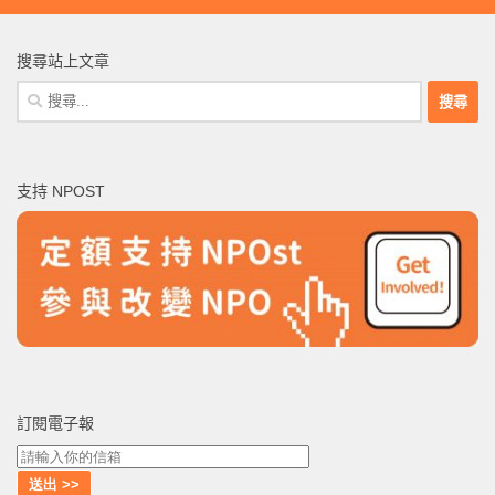
搜尋站上文章
搜
尋
關
鍵
支持 NPOST
字:
訂閱電子報