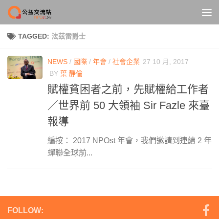
Skip to content
TAGGED:
法茲雷爵士
NEWS
/
國際
/
年會
/
社會企業
27 10 月, 2017
BY
葉 靜倫
賦權貧困者之前，先賦權給工作者
／世界前 50 大領袖 Sir Fazle 來臺
報導
編按： 2017 NPOst 年會，我們邀請到連續 2 年
蟬聯全球前...
FOLLOW: