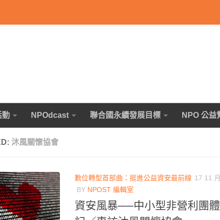
活動
NPOdcast
聯合國永續發展目標
NPO 公益
ED:
沐風關懷協會
數位轉型首部曲：挺進公益資安最前線
17 11 月
BY
NPOST 編輯室
資安風暴──中小型非營利團