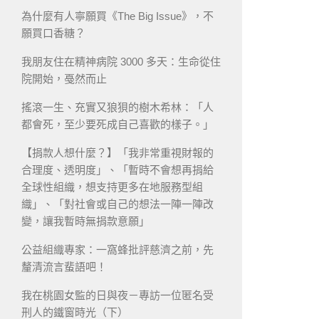
為什麼有人寧願買《The Big Issue》，不
願買口香糖？
我朋友住在精神病院 3000 多天：生命從住
院開始，戞然而止
搖滾一生、充實又狼狽的樹木希林：「人
都會死，至少要死成自己喜歡的樣子。」
【捐款人想什麼？】「我非常重視財報的
合理度、透明度」、「暫時不會想再捐給
全球性組織，想支持更多在地服務型組
織」、「對社會或自己的想法一陣一陣改
變，讓我暫時無捐款意願」
公益組織專家：一窩蜂批評慈濟之前，先
釐清流言蜚語吧！
我在桃園女監的日與夜－專訪一位匿名受
刑人的鐵窗時光（下）