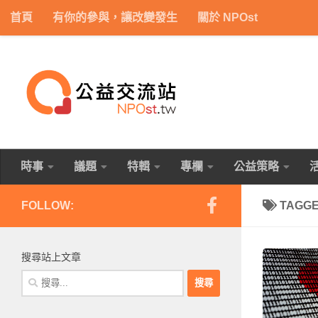
首頁
有你的參與，讓改變發生
關於 NPOst
Skip to content
時事
議題
特輯
專欄
公益策略
FOLLOW:
TAGG
搜尋站上文章
搜
尋
關