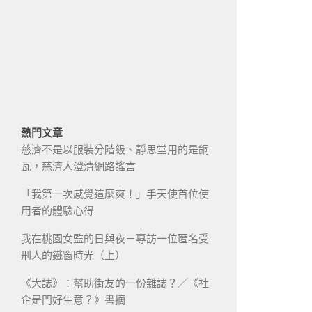
熱門文章
慈濟不是以服裝分階級、靜思堂用的是銅
瓦，慈濟人澄清網路謠言
「我第一次感覺這麼爽！」手天使首位使
用者的體驗心得
我在桃園女監的日與夜－專訪一位匿名受
刑人的鐵窗時光（上）
《大誌》：幫助街友的一份雜誌？／《社
企是門好生意？》書摘