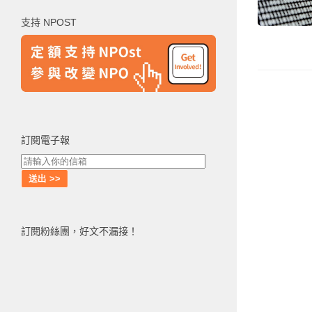
鍵
支持 NPOST
字:
訂閱電子報
訂閱粉絲團，好文不漏接！