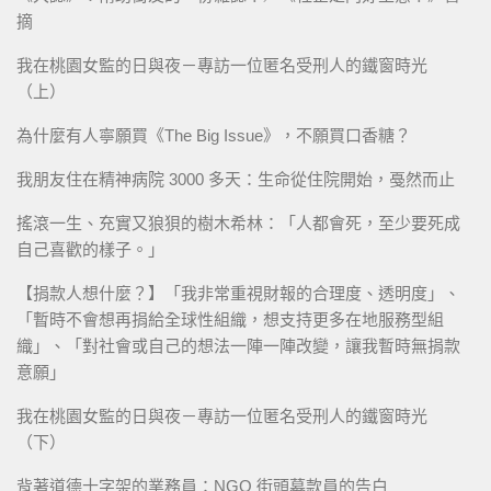
摘
我在桃園女監的日與夜－專訪一位匿名受刑人的鐵窗時光
（上）
為什麼有人寧願買《The Big Issue》，不願買口香糖？
我朋友住在精神病院 3000 多天：生命從住院開始，戞然而止
搖滾一生、充實又狼狽的樹木希林：「人都會死，至少要死成
自己喜歡的樣子。」
【捐款人想什麼？】「我非常重視財報的合理度、透明度」、
「暫時不會想再捐給全球性組織，想支持更多在地服務型組
織」、「對社會或自己的想法一陣一陣改變，讓我暫時無捐款
意願」
我在桃園女監的日與夜－專訪一位匿名受刑人的鐵窗時光
（下）
背著道德十字架的業務員：NGO 街頭募款員的告白