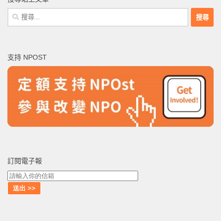
搜
尋
關
鍵
支持 NPOST
字:
訂閱電子報