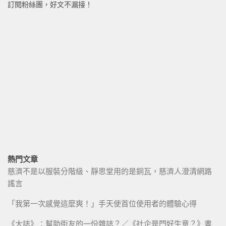
訂閱粉絲團，好文不漏接！
熱門文章
慈濟不是以服裝分階級、靜思堂用的是銅瓦，慈濟人澄清網路
謠言
「我第一次感覺這麼爽！」手天使首位使用者的體驗心得
《大誌》：幫助街友的一份雜誌？／《社企是門好生意？》書