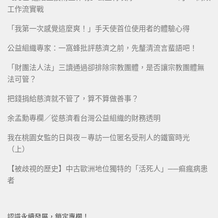
工作流實戰
「我第一次感覺這麼爽！」手天使首位使用者的體驗心得
公益組織專家：一窩蜂批評慈濟之前，先釐清流言蜚語吧！
「財團法人法」三讀通過卻排除宗教團體，是否讓宗教團體無
法可管？
把錢捐給慈濟就不管了，算不算做善事？
余孟勳專欄／從慈濟看台灣公益組織的財務透明
我在桃園女監的日與夜－專訪一位匿名受刑人的鐵窗時光
（上）
【被歧視的歷史】中古歐洲地位獨特的「活死人」──痲瘋病患
者
認識永續發展，鎖定專欄！