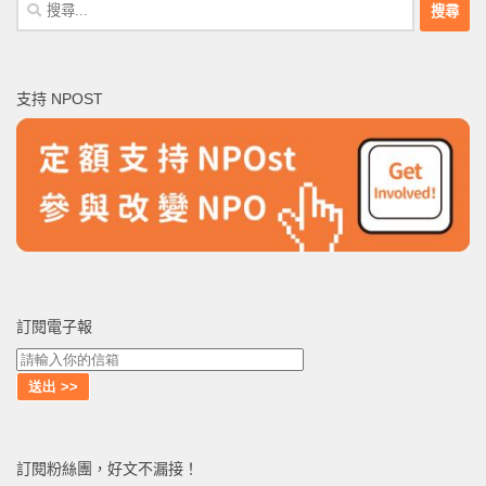
搜
尋
關
鍵
支持 NPOST
字:
訂閱電子報
訂閱粉絲團，好文不漏接！