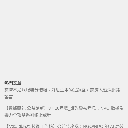
熱門文章
慈濟不是以服裝分階級、靜思堂用的是銅瓦，慈濟人澄清網路
謠言
【數據賦能 公益創新】8、10月場_讓改變被看見：NPO 數據影
響力全攻略系列線上課程
【北區-進階型技術工作坊】公益特攻隊：NGO/NPO 的 AI 高效