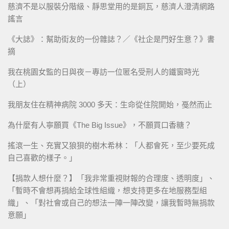
慈濟不是以服裝分階級、靜思堂用的是銅瓦，慈濟人澄清網路
謠言
《大誌》：幫助街友的一份雜誌？／《社企是門好生意？》書
摘
我在桃園女監的日與夜－專訪一位匿名受刑人的鐵窗時光
（上）
我朋友住在精神病院 3000 多天：生命從住院開始，戞然而止
為什麼有人寧願買《The Big Issue》，不願買口香糖？
搖滾一生、充實又狼狽的樹木希林：「人都會死，至少要死成
自己喜歡的樣子。」
【捐款人想什麼？】「我非常重視財報的合理度、透明度」、
「暫時不會想再捐給全球性組織，想支持更多在地服務型組
織」、「對社會或自己的想法一陣一陣改變，讓我暫時無捐款
意願」