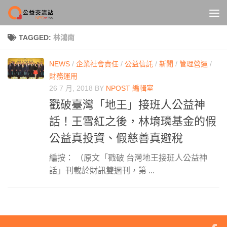
Skip to content
TAGGED:
林鴻南
NEWS
/
企業社會責任
/
公益信託
/
新聞
/
管理營運
/
財務運用
26 7 月, 2018
BY
NPOST 編輯室
戳破臺灣「地王」接班人公益神
話！王雪紅之後，林堉璘基金的假
公益真投資、假慈善真避稅
編按： （原文「戳破 台灣地王接班人公益神
話」刊載於財訊雙週刊，第 ...