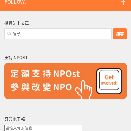
FOLLOW:
搜尋站上文章
搜
尋
關
鍵
支持 NPOST
字:
訂閱電子報