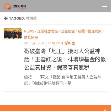
Skip to content
TAGGED:
林堉璘
NEWS
/
企業社會責任
/
公益信託
/
新聞
/
管理營運
/
財務運用
26 7 月, 2018
BY
NPOST 編輯室
戳破臺灣「地王」接班人公益神
話！王雪紅之後，林堉璘基金的假
公益真投資、假慈善真避稅
編按： （原文「戳破 台灣地王接班人公益神
話」刊載於財訊雙週刊，第 ...