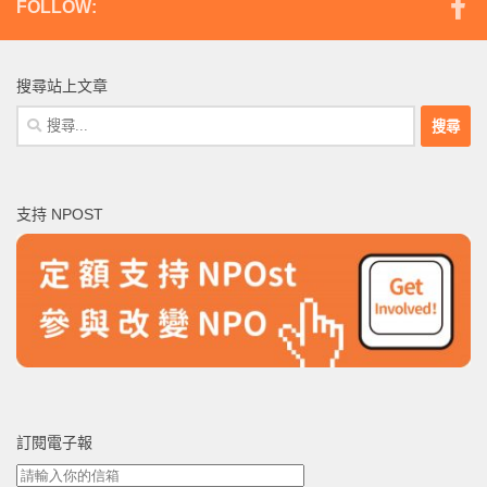
FOLLOW:
搜尋站上文章
搜
尋
關
鍵
支持 NPOST
字:
訂閱電子報