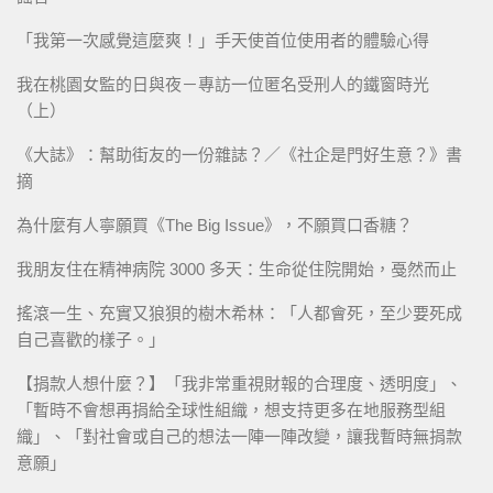
「我第一次感覺這麼爽！」手天使首位使用者的體驗心得
我在桃園女監的日與夜－專訪一位匿名受刑人的鐵窗時光
（上）
《大誌》：幫助街友的一份雜誌？／《社企是門好生意？》書
摘
為什麼有人寧願買《The Big Issue》，不願買口香糖？
我朋友住在精神病院 3000 多天：生命從住院開始，戞然而止
搖滾一生、充實又狼狽的樹木希林：「人都會死，至少要死成
自己喜歡的樣子。」
【捐款人想什麼？】「我非常重視財報的合理度、透明度」、
「暫時不會想再捐給全球性組織，想支持更多在地服務型組
織」、「對社會或自己的想法一陣一陣改變，讓我暫時無捐款
意願」