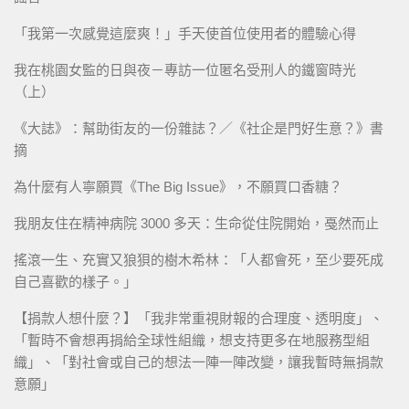
「我第一次感覺這麼爽！」手天使首位使用者的體驗心得
我在桃園女監的日與夜－專訪一位匿名受刑人的鐵窗時光
（上）
《大誌》：幫助街友的一份雜誌？／《社企是門好生意？》書
摘
為什麼有人寧願買《The Big Issue》，不願買口香糖？
我朋友住在精神病院 3000 多天：生命從住院開始，戞然而止
搖滾一生、充實又狼狽的樹木希林：「人都會死，至少要死成
自己喜歡的樣子。」
【捐款人想什麼？】「我非常重視財報的合理度、透明度」、
「暫時不會想再捐給全球性組織，想支持更多在地服務型組
織」、「對社會或自己的想法一陣一陣改變，讓我暫時無捐款
意願」