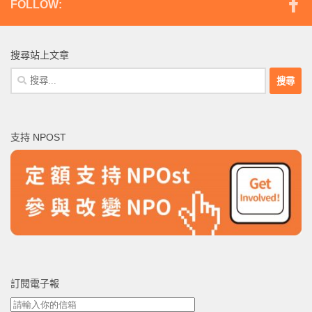
FOLLOW:
搜尋站上文章
搜
尋
關
鍵
支持 NPOST
字:
訂閱電子報