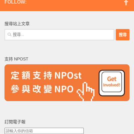
FOLLOW:
搜尋站上文章
搜
尋
關
鍵
支持 NPOST
字:
訂閱電子報