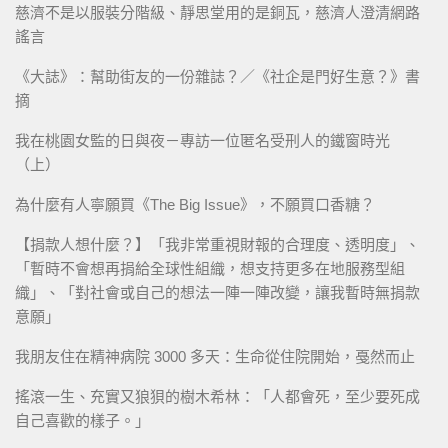
慈濟不是以服裝分階級、靜思堂用的是銅瓦，慈濟人澄清網路
謠言
《大誌》：幫助街友的一份雜誌？／《社企是門好生意？》書
摘
我在桃園女監的日與夜－專訪一位匿名受刑人的鐵窗時光
（上）
為什麼有人寧願買《The Big Issue》，不願買口香糖？
【捐款人想什麼？】「我非常重視財報的合理度、透明度」、
「暫時不會想再捐給全球性組織，想支持更多在地服務型組
織」、「對社會或自己的想法一陣一陣改變，讓我暫時無捐款
意願」
我朋友住在精神病院 3000 多天：生命從住院開始，戞然而止
搖滾一生、充實又狼狽的樹木希林：「人都會死，至少要死成
自己喜歡的樣子。」