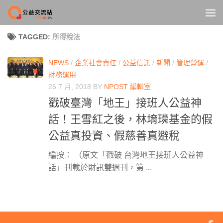
Skip to content
TAGGED:
所得稅法
NEWS
/
企業社會責任
/
公益信託
/
新聞
/
管理營運
/
財務運用
26 7 月, 2018
BY
NPOST 編輯室
戳破臺灣「地王」接班人公益神
話！王雪紅之後，林堉璘基金的假
公益真投資、假慈善真避稅
編按： （原文「戳破 台灣地王接班人公益神
話」刊載於財訊雙週刊，第 ...