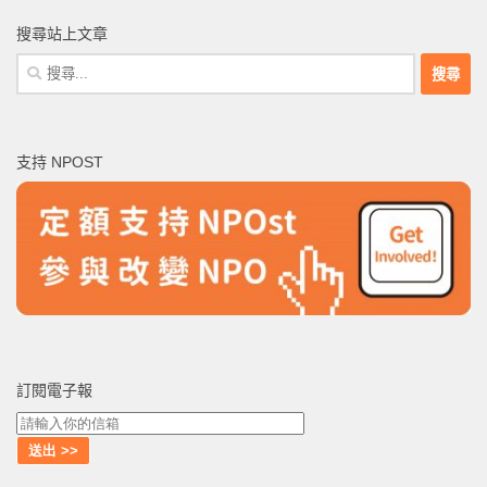
搜尋站上文章
搜
尋
關
鍵
支持 NPOST
字:
訂閱電子報