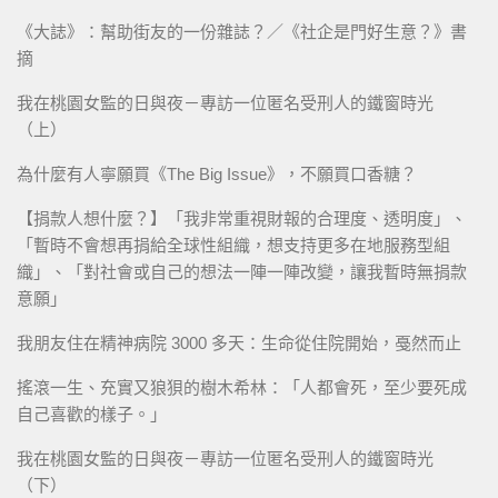
《大誌》：幫助街友的一份雜誌？／《社企是門好生意？》書
摘
我在桃園女監的日與夜－專訪一位匿名受刑人的鐵窗時光
（上）
為什麼有人寧願買《The Big Issue》，不願買口香糖？
【捐款人想什麼？】「我非常重視財報的合理度、透明度」、
「暫時不會想再捐給全球性組織，想支持更多在地服務型組
織」、「對社會或自己的想法一陣一陣改變，讓我暫時無捐款
意願」
我朋友住在精神病院 3000 多天：生命從住院開始，戞然而止
搖滾一生、充實又狼狽的樹木希林：「人都會死，至少要死成
自己喜歡的樣子。」
我在桃園女監的日與夜－專訪一位匿名受刑人的鐵窗時光
（下）