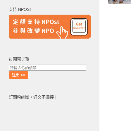
鍵
支持 NPOST
字:
訂閱電子報
訂閱粉絲團，好文不漏接！