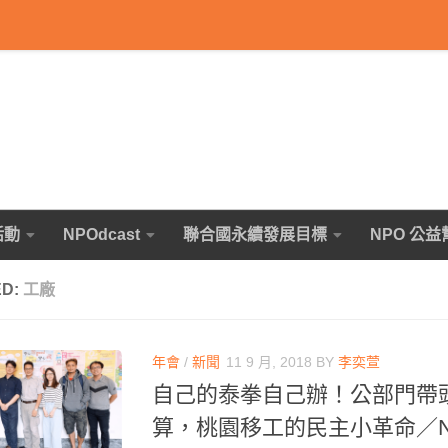
活動
NPOdcast
聯合國永續發展目標
NPO 公益
ED:
工廠
年會
/
新聞
11 9 月, 2018
BY
李奕萱
自己的泰拳自己辦！公部門帶
算，桃園移工的民主小革命／NP