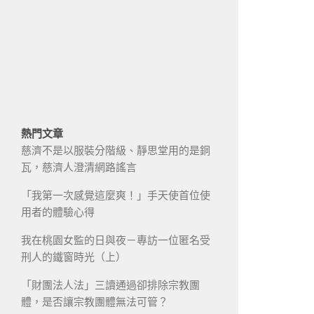
熱門文章
慈濟不是以服裝分階級、靜思堂用的是銅
瓦，慈濟人澄清網路謠言
「我第一次感覺這麼爽！」手天使首位使
用者的體驗心得
我在桃園女監的日與夜－專訪一位匿名受
刑人的鐵窗時光（上）
「財團法人法」三讀通過卻排除宗教團
體，是否讓宗教團體無法可管？