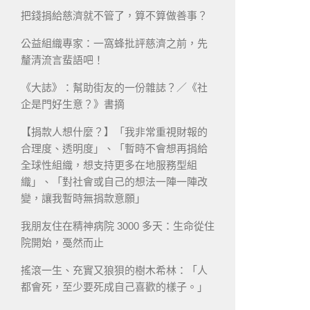
把錢捐給慈濟就不管了，算不算做善事？
公益組織專家：一窩蜂批評慈濟之前，先
釐清流言蜚語吧！
《大誌》：幫助街友的一份雜誌？／《社
企是門好生意？》書摘
【捐款人想什麼？】「我非常重視財報的
合理度、透明度」、「暫時不會想再捐給
全球性組織，想支持更多在地服務型組
織」、「對社會或自己的想法一陣一陣改
變，讓我暫時無捐款意願」
我朋友住在精神病院 3000 多天：生命從住
院開始，戞然而止
搖滾一生、充實又狼狽的樹木希林：「人
都會死，至少要死成自己喜歡的樣子。」