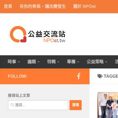
首頁
有你的參與，讓改變發生
關於 NPOst
Skip to content
時事
議題
特輯
專欄
公益策略
FOLLOW:
TAGG
搜尋站上文章
搜
尋
關