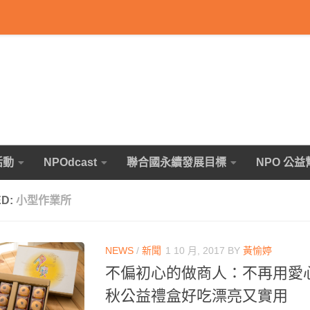
活動
NPOdcast
聯合國永續發展目標
NPO 公益
ED:
小型作業所
NEWS
/
新聞
1 10 月, 2017
BY
黃愉婷
不偏初心的做商人：不再用愛
秋公益禮盒好吃漂亮又實用