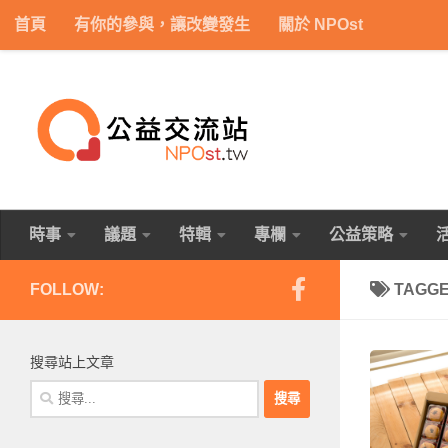
首頁
有你的參與，讓改變發生
關於 NPOst
Skip to content
時事
議題
特輯
專欄
公益策略
FOLLOW:
TAGG
搜尋站上文章
搜
尋
關