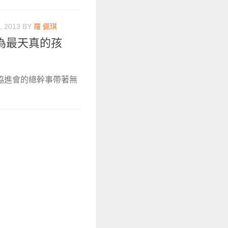
, 2013
BY
羅 佩琪
為最天真的孩
協進會的總幹事帶著無