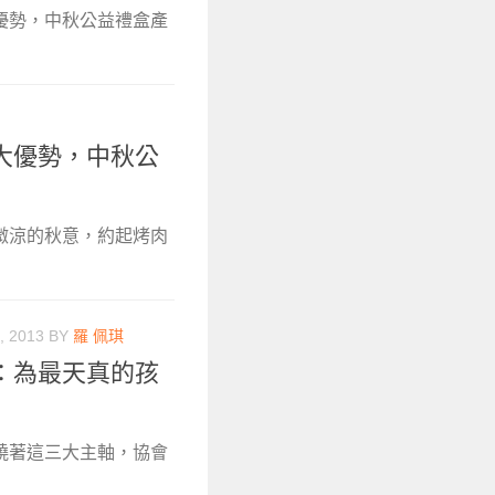
優勢，中秋公益禮盒產
大優勢，中秋公
微涼的秋意，約起烤肉
, 2013
BY
羅 佩琪
：為最天真的孩
繞著這三大主軸，協會