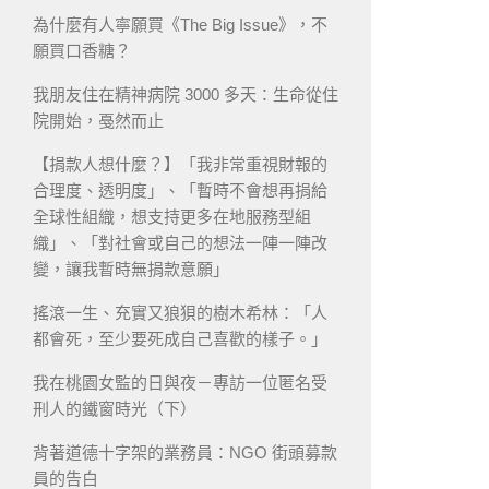
為什麼有人寧願買《The Big Issue》，不
願買口香糖？
我朋友住在精神病院 3000 多天：生命從住
院開始，戞然而止
【捐款人想什麼？】「我非常重視財報的
合理度、透明度」、「暫時不會想再捐給
全球性組織，想支持更多在地服務型組
織」、「對社會或自己的想法一陣一陣改
變，讓我暫時無捐款意願」
搖滾一生、充實又狼狽的樹木希林：「人
都會死，至少要死成自己喜歡的樣子。」
我在桃園女監的日與夜－專訪一位匿名受
刑人的鐵窗時光（下）
背著道德十字架的業務員：NGO 街頭募款
員的告白