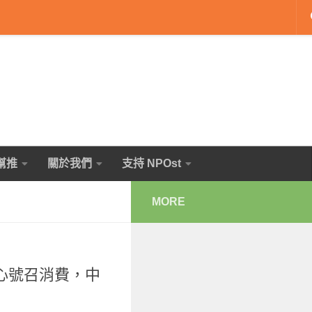
幫推
關於我們
支持 NPOst
MORE
心號召消費，中