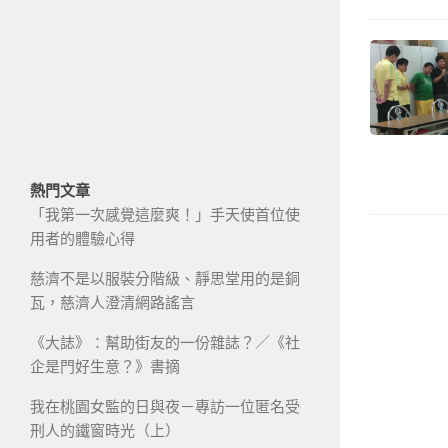
熱門文章
「我第一次感覺這麼爽！」手天使首位使
用者的體驗心得
慈濟不是以服裝分階級、靜思堂用的是銅
瓦，慈濟人澄清網路謠言
《大誌》：幫助街友的一份雜誌？／《社
企是門好生意？》書摘
我在桃園女監的日與夜－專訪一位匿名受
刑人的鐵窗時光（上）