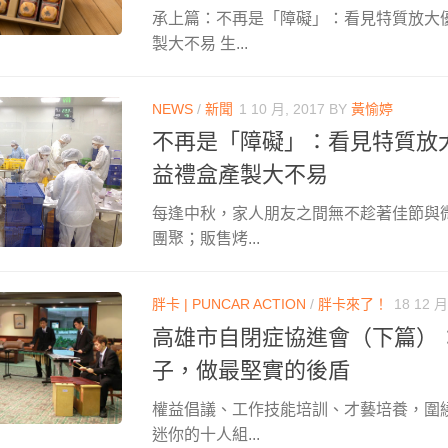
承上篇：不再是「障礙」：看見特質放大
製大不易 生...
NEWS
/
新聞
1 10 月, 2017
BY
黃愉婷
不再是「障礙」：看見特質放
益禮盒產製大不易
每逢中秋，家人朋友之間無不趁著佳節與
團聚；販售烤...
胖卡 | PUNCAR ACTION
/
胖卡來了！
18 12 月
高雄市自閉症協進會（下篇）
子，做最堅實的後盾
權益倡議、工作技能培訓、才藝培養，圍
迷你的十人組...