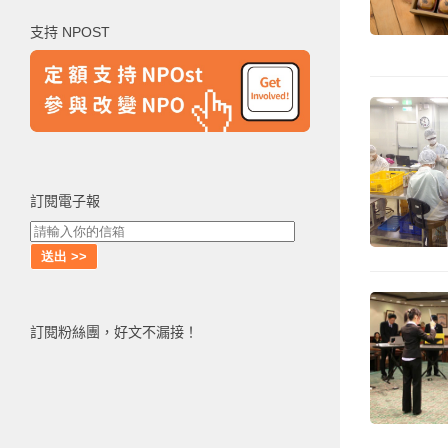
鍵
支持 NPOST
字:
訂閱電子報
訂閱粉絲團，好文不漏接！