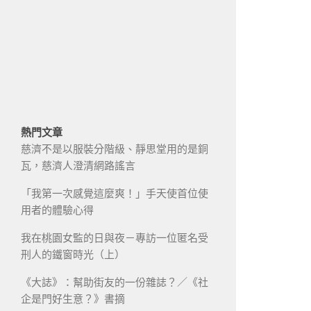
熱門文章
慈濟不是以服裝分階級、靜思堂用的是銅
瓦，慈濟人澄清網路謠言
「我第一次感覺這麼爽！」手天使首位使
用者的體驗心得
我在桃園女監的日與夜－專訪一位匿名受
刑人的鐵窗時光（上）
《大誌》：幫助街友的一份雜誌？／《社
企是門好生意？》書摘