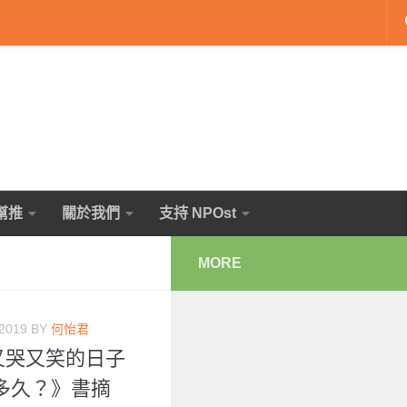
幫推
關於我們
支持 NPOst
MORE
 2019
BY
何怡君
個又哭又笑的日子
多久？》書摘