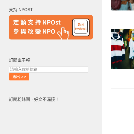
鍵
支持 NPOST
字:
訂閱電子報
訂閱粉絲團，好文不漏接！