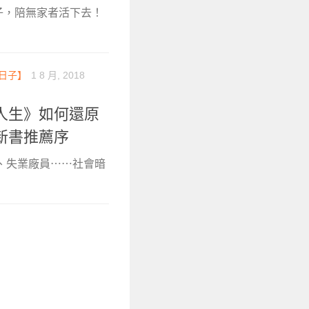
個日子，陪無家者活下去！
日子】
1 8 月, 2018
人生》如何還原
新書推薦序
人、失業廠員⋯⋯社會暗