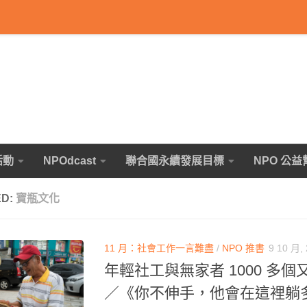
活動
NPOdcast
聯合國永續發展目標
NPO 公益
ED:
寶瓶文化
11 月：社會工作一言難盡
/
NPO 推書
9 10 月,
年輕社工與無家者 1000 多
／《你不伸手，他會在這裡躺