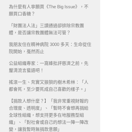
為什麼有人寧願買《The Big Issue》，不
願買口香糖？
「財團法人法」三讀通過卻排除宗教團
體，是否讓宗教團體無法可管？
我朋友住在精神病院 3000 多天：生命從住
院開始，戞然而止
公益組織專家：一窩蜂批評慈濟之前，先
釐清流言蜚語吧！
搖滾一生、充實又狼狽的樹木希林：「人
都會死，至少要死成自己喜歡的樣子。」
【捐款人想什麼？】「我非常重視財報的
合理度、透明度」、「暫時不會想再捐給
全球性組織，想支持更多在地服務型組
織」、「對社會或自己的想法一陣一陣改
變，讓我暫時無捐款意願」