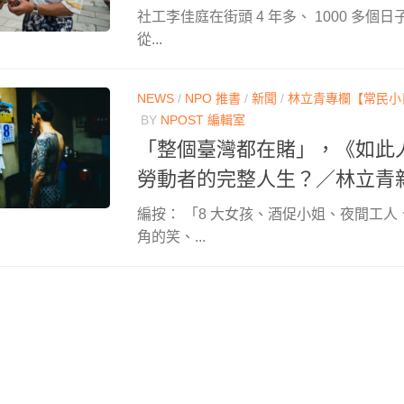
社工李佳庭在街頭 4 年多、 1000 多
從...
NEWS
/
NPO 推書
/
新聞
/
林立青專欄【常民小
BY
NPOST 編輯室
「整個臺灣都在賭」，《如此
勞動者的完整人生？／林立青
編按： 「8 大女孩、酒促小姐、夜間工
角的笑、...