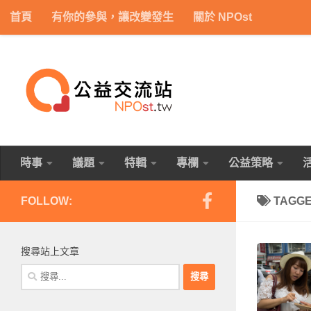
首頁
有你的參與，讓改變發生
關於 NPOst
Skip to content
時事
議題
特輯
專欄
公益策略
FOLLOW:
TAGG
搜尋站上文章
搜
尋
關