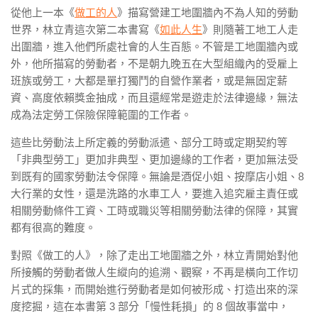
從他上一本《
做工的人
》描寫營建工地圍牆內不為人知的勞動
世界，林立青這次第二本書寫《
如此人生
》則隨著工地工人走
出圍牆，進入他們所處社會的人生百態。不管是工地圍牆內或
外，他所描寫的勞動者，不是朝九晚五在大型組織內的受雇上
班族或勞工，大都是單打獨鬥的自營作業者，或是無固定薪
資、高度依賴獎金抽成，而且還經常是遊走於法律邊緣，無法
成為法定勞工保險保障範圍的工作者。
這些比勞動法上所定義的勞動派遣、部分工時或定期契約等
「非典型勞工」更加非典型、更加邊緣的工作者，更加無法受
到既有的國家勞動法令保障。無論是酒促小姐、按摩店小姐、8
大行業的女性，還是洗路的水車工人，要進入追究雇主責任或
相關勞動條件工資、工時或職災等相關勞動法律的保障，其實
都有很高的難度。
對照《做工的人》，除了走出工地圍牆之外，林立青開始對他
所接觸的勞動者做人生縱向的追溯、觀察，不再是橫向工作切
片式的採集，而開始進行勞動者是如何被形成、打造出來的深
度挖掘，這在本書第 3 部分「慢性耗損」的 8 個故事當中，