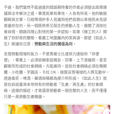
不過，我們當然不能過度的錯誤期待書的作者必須提出政策建
議與法令解決之道，畢竟術業有專攻，人各有所長。他的敏銳
觀察與文筆，已經帶領許多人見識到他們長期以來視而未見卻
普遍存在的，另一個既熟悉又陌生的勞動人生，展開了消除社
會歧視、開啟同理心對待的第一步認知。如果《做工的人》開
啟了你好奇的雙眼，看盡工地圍籬內的笑與淚，那麼《如此人
生》將讓你沉思：
勞動與生活的價值為何
。
支撐勞動現場的氣力，不是靠維士比或保力達給你「存便
便」，事實上，必須依賴家庭親友、同事、上下游廠商，甚至
顧客所形成的社會網絡，方能維持。這些社會網絡必須在檳榔
攤、小吃攤、芋圓店、卡拉 OK、按摩店等場域的人際互動中，
透過香菸、啤酒、藥酒與檳榔為媒介所形成。《如此人生》就
是在訴說臺灣本地特有的勞動者「生產／再生產」的社會網
絡，這樣的描述，才是還原勞動者一個完整的人生，而不僅僅
只是一具勞動生產機器。