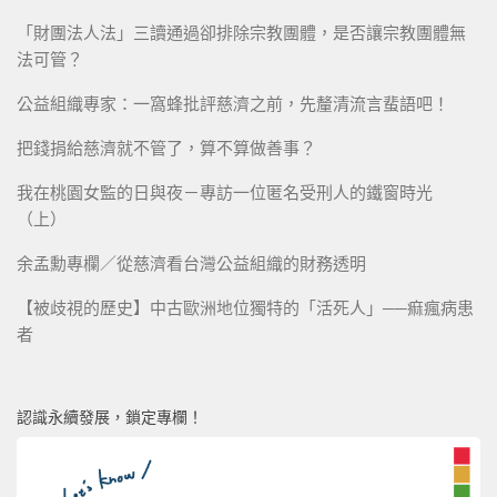
「財團法人法」三讀通過卻排除宗教團體，是否讓宗教團體無
法可管？
公益組織專家：一窩蜂批評慈濟之前，先釐清流言蜚語吧！
把錢捐給慈濟就不管了，算不算做善事？
我在桃園女監的日與夜－專訪一位匿名受刑人的鐵窗時光
（上）
余孟勳專欄／從慈濟看台灣公益組織的財務透明
【被歧視的歷史】中古歐洲地位獨特的「活死人」──痲瘋病患
者
認識永續發展，鎖定專欄！