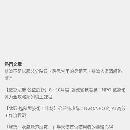
熱門文章
慈濟不是以服裝分階級、靜思堂用的是銅瓦，慈濟人澄清網路
謠言
【數據賦能 公益創新】8、10月場_讓改變被看見：NPO 數據影
響力全攻略系列線上課程
【北區-進階型技術工作坊】公益特攻隊：NGO/NPO 的 AI 高效
工作流實戰
「我第一次感覺這麼爽！」手天使首位使用者的體驗心得