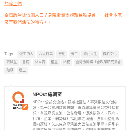
的移工們
臺灣版清除低端人口？身障街賣團體新巨輪協會：「社會本就
沒有我們活命的地方。」
Tags:
做工的人
八大行業
勞動
勞工
如此人生
寶瓶文化
張烽益
書摘
林立青
權益
結構
臺灣勞動與社會政策研究協會
階級
雇主
NPOst 編輯室
NPOst 公益交流站，隸屬社團法人臺灣數位文化協
會，為一非營利數位媒體，專責報導臺灣公益社福動
態，重視產業交流、公益發展，促進捐款人、政府、
社群、企業、弱勢與社福組織之溝通，強化公益組織
橫向連結，矢志成為臺灣最大公益交流平臺。另引進
國際發展援助與國外組織動向，舉辦實體講座與年