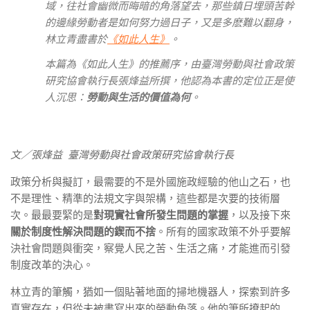
域，往社會幽微而晦暗的角落望去，那些鎮日埋頭苦幹
的邊緣勞動者是如何努力過日子，又是多麽難以翻身，
林立青盡書於
《如此人生》
。
本篇為《如此人生》的推薦序，由臺灣勞動與社會政策
研究協會執行長張烽益所撰，他認為本書的定位正是使
人
沉思：
勞動與生活的價值為何
。
文／張烽益 臺灣勞動與社會政策研究協會執行長
政策分析與擬訂，最需要的不是外國施政經驗的他山之石，也
不是理性、精準的法規文字與架構，這些都是次要的技術層
次。最最要緊的是
對現實社會所發生問題的掌握
，以及接下來
關於制度性解決問題的鍥而不捨
。所有的國家政策不外乎要解
決社會問題與衝突，察覺人民之苦、生活之痛，才能進而引發
制度改革的決心。
林立青的筆觸，猶如一個貼著地面的掃地機器人，探索到許多
真實存在，但從未被書寫出來的勞動角落。他的筆所撩起的