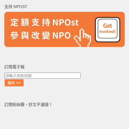
鍵
支持 NPOST
字:
訂閱電子報
訂閱粉絲團，好文不漏接！