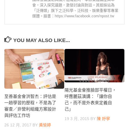
會，深入探究議題，激發討論與對話。其姐妹站為
「泛傳媒」旗下之泛科學、泛科技、娛樂重擊等專業
媒體。臉書：https://www.facebook.com/npost.tw
YOU MAY ALSO LIKE...
陽光基金會推臉部平權日，
呼應麗茲演講：「讓你自
至善基金會洪智杰：評估是
己，而不是外表來定義自
一趟學習的歷程，不是為了
己」
審查／非營利組織方案設計
與評估工作坊
19 3 月, 2015
BY
陳 妤寧
26 12 月, 2017
BY
黃愉婷