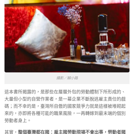
攝影／賴小路
這本書所揭露的，是那些在層層外包的勞動體制下所形成的、
大量但小型的自營作業者，是一幕企業不斷脫逃雇主責任的戲
碼；而不幸的是，臺灣所自傲的國家競爭力就是這樣被堆砌起
來的，亦即將各種可能的職業風險，一再轉嫁到最末端的個別
勞動者身上。
其實，
整個臺灣都在賭：雇主賭勞動現場不會出事，勞動者賭