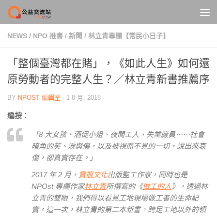
Skip to content
NEWS
/
NPO 推書
/
新聞
/
林立青專欄【常民小日子】
「整個臺灣都在賭」，《如此人生》如何還
原勞動者的完整人生？／林立青新書推薦序
BY
NPOST 編輯室
·
1 8 月, 2018
編按：
「8 大女孩、酒促小姐、夜間工人、失業廠員⋯⋯社會
暗角的笑、淚與傷，以及被視而不見的一切，說出來哀
傷，卻真實存在。」
2017 年 2 月，
寶瓶文化
出版監工作家，同時也是
NPOst 專欄作家
林立青
所撰寫的《
做工的人
》，透過林
立青的雙眼，我們得以看見工地現場做工者的生命紀
實。這一次，林立青的第二本新書，跨足工地以外的領