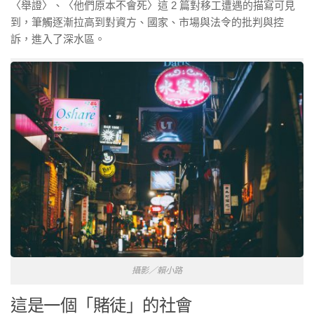
〈舉證〉、〈他們原本不會死〉這 2 篇對移工遭遇的描寫可見
到，筆觸逐漸拉高到對資方、國家、市場與法令的批判與控
訴，進入了深水區。
攝影／賴小路
這是一個「賭徒」的社會