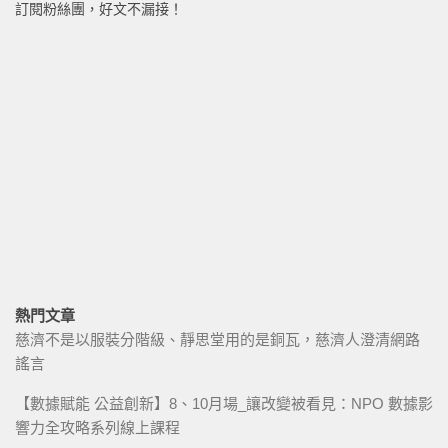
訂閱粉絲團，好文不漏接！
熱門文章
慈濟不是以服裝分階級、靜思堂用的是銅瓦，慈濟人澄清網路
謠言
【數據賦能 公益創新】8、10月場_讓改變被看見：NPO 數據影
響力全攻略系列線上課程