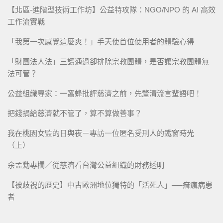
【北區-進階型技術工作坊】公益特攻隊：NGO/NPO 的 AI 高效
工作流實戰
「我第一次感覺這麼爽！」手天使首位使用者的體驗心得
「財團法人法」三讀通過卻排除宗教團體，是否讓宗教團體無
法可管？
公益組織專家：一窩蜂批評慈濟之前，先釐清流言蜚語吧！
把錢捐給慈濟就不管了，算不算做善事？
我在桃園女監的日與夜－專訪一位匿名受刑人的鐵窗時光
（上）
余孟勳專欄／從慈濟看台灣公益組織的財務透明
【被歧視的歷史】中古歐洲地位獨特的「活死人」──痲瘋病患
者