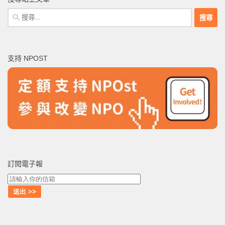
搜
尋
關
鍵
支持 NPOST
字:
訂閱電子報