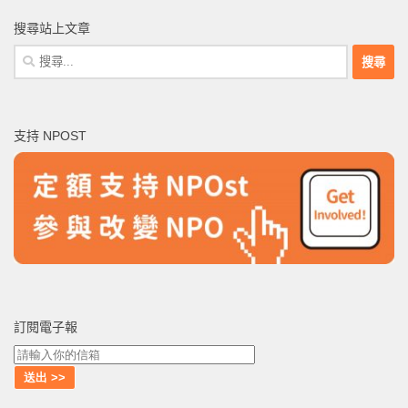
搜尋站上文章
搜
尋
關
鍵
支持 NPOST
字:
訂閱電子報