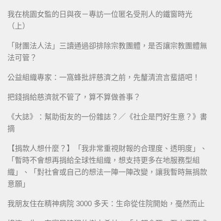
我在桃園女監的日與夜－專訪一位匿名受刑人的鐵窗時光
（上）
「財團法人法」三讀通過卻排除宗教團體，是否讓宗教團體無
法可管？
公益組織專家：一窩蜂批評慈濟之前，先釐清流言蜚語吧！
把錢捐給慈濟就不管了，算不算做善事？
《大誌》：幫助街友的一份雜誌？／《社企是門好生意？》書
摘
【捐款人想什麼？】「我非常重視財報的合理度、透明度」、
「暫時不會想再捐給全球性組織，想支持更多在地服務型組
織」、「對社會或自己的想法一陣一陣改變，讓我暫時無捐款
意願」
我朋友住在精神病院 3000 多天：生命從住院開始，戞然而止