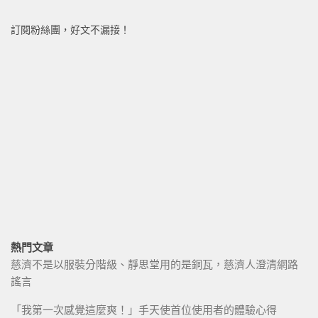
訂閱粉絲團，好文不漏接！
熱門文章
慈濟不是以服裝分階級、靜思堂用的是銅瓦，慈濟人澄清網路
謠言
「我第一次感覺這麼爽！」手天使首位使用者的體驗心得