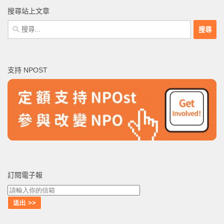
搜尋站上文章
搜
尋
關
鍵
支持 NPOST
字:
訂閱電子報