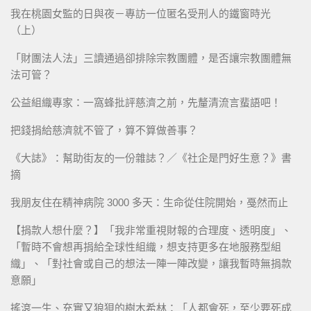
我在桃園女監的日與夜－專訪一位匿名受刑人的鐵窗時光
（上）
「財團法人法」三讀通過卻排除宗教團體，是否讓宗教團體無
法可管？
公益組織專家：一窩蜂批評慈濟之前，先釐清流言蜚語吧！
把錢捐給慈濟就不管了，算不算做善事？
《大誌》：幫助街友的一份雜誌？／《社企是門好生意？》書
摘
我朋友住在精神病院 3000 多天：生命從住院開始，戞然而止
【捐款人想什麼？】「我非常重視財報的合理度、透明度」、
「暫時不會想再捐給全球性組織，想支持更多在地服務型組
織」、「對社會或自己的想法一陣一陣改變，讓我暫時無捐款
意願」
搖滾一生、充實又狼狽的樹木希林：「人都會死，至少要死成