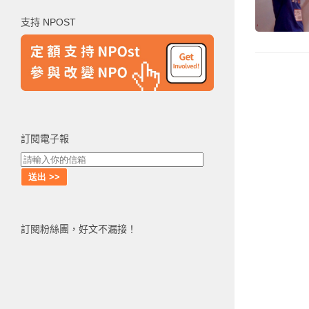
鍵
支持 NPOST
字:
訂閱電子報
訂閱粉絲團，好文不漏接！