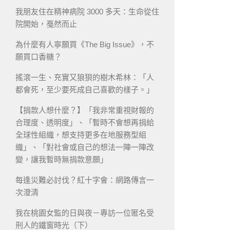
我朋友住在精神病院 3000 多天：生命從住
院開始，戞然而止
為什麼有人寧願買《The Big Issue》，不
願買口香糖？
搖滾一生、充實又狼狽的樹木希林：「人
都會死，至少要死成自己喜歡的樣子。」
【捐款人想什麼？】「我非常重視財報的
合理度、透明度」、「暫時不會想再捐給
全球性組織，想支持更多在地服務型組
織」、「對社會或自己的想法一陣一陣改
變，讓我暫時無捐款意願」
每逢災難必討伐？紅十字會：網路傳言一
次澄清
我在桃園女監的日與夜－專訪一位匿名受
刑人的鐵窗時光（下）