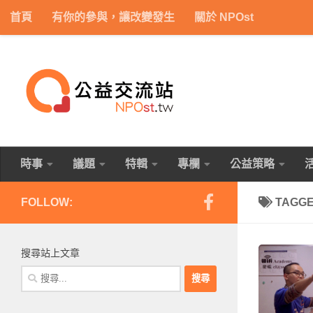
首頁
有你的參與，讓改變發生
關於 NPOst
Skip to content
時事
議題
特輯
專欄
公益策略
FOLLOW:
TAGG
搜尋站上文章
搜
尋
關