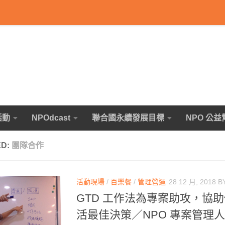
活動
NPOdcast
聯合國永續發展目標
NPO 公益
ED:
團隊合作
活動現場
/
百樂餐
/
管理營運
28 12 月, 2018
B
GTD 工作法為專案助攻，協
活最佳決策／NPO 專案管理