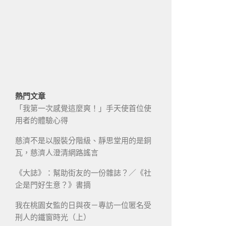
熱門文章
「我第一次感覺這麼爽！」手天使首位使
用者的體驗心得
慈濟不是以服裝分階級、靜思堂用的是銅
瓦，慈濟人澄清網路謠言
《大誌》：幫助街友的一份雜誌？／《社
企是門好生意？》書摘
我在桃園女監的日與夜－專訪一位匿名受
刑人的鐵窗時光（上）