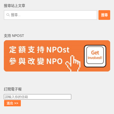
搜尋站上文章
搜
尋
關
鍵
支持 NPOST
字:
訂閱電子報