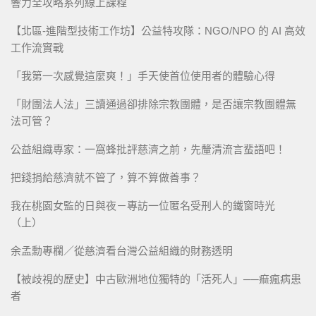
響力全攻略系列線上課程
【北區-進階型技術工作坊】公益特攻隊：NGO/NPO 的 AI 高效
工作流實戰
「我第一次感覺這麼爽！」手天使首位使用者的體驗心得
「財團法人法」三讀通過卻排除宗教團體，是否讓宗教團體無
法可管？
公益組織專家：一窩蜂批評慈濟之前，先釐清流言蜚語吧！
把錢捐給慈濟就不管了，算不算做善事？
我在桃園女監的日與夜－專訪一位匿名受刑人的鐵窗時光
（上）
余孟勳專欄／從慈濟看台灣公益組織的財務透明
【被歧視的歷史】中古歐洲地位獨特的「活死人」──痲瘋病患
者