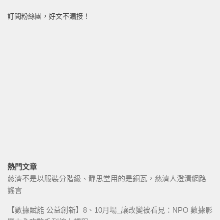
訂閱粉絲團，好文不漏接！
熱門文章
慈濟不是以服裝分階級、靜思堂用的是銅瓦，慈濟人澄清網路
謠言
【數據賦能 公益創新】8、10月場_讓改變被看見：NPO 數據影