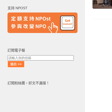
鍵
支持 NPOST
字:
訂閱電子報
訂閱粉絲團，好文不漏接！