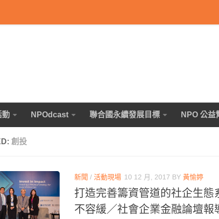
活動
NPOdcast
聯合國永續發展目標
NPO 公益
ED:
創投
新聞
/
活動現場
10 12 月, 2017
BY
黃愉婷
打造完善籌資管道的社企生態
不容緩／社會企業金融論壇報