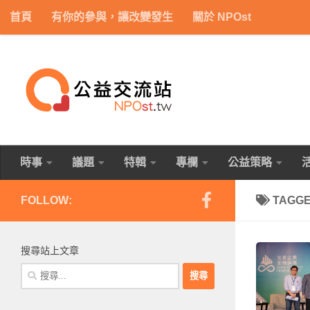
首頁
有你的參與，讓改變發生
關於 NPOst
Skip to content
時事
議題
特輯
專欄
公益策略
FOLLOW:
TAGG
搜尋站上文章
搜
尋
關