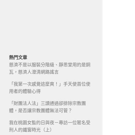
熱門文章
慈濟不是以服裝分階級、靜思堂用的是銅
瓦，慈濟人澄清網路謠言
「我第一次感覺這麼爽！」手天使首位使
用者的體驗心得
「財團法人法」三讀通過卻排除宗教團
體，是否讓宗教團體無法可管？
我在桃園女監的日與夜－專訪一位匿名受
刑人的鐵窗時光（上）