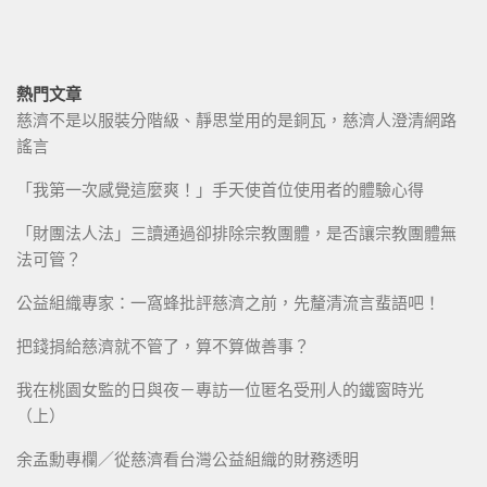
熱門文章
慈濟不是以服裝分階級、靜思堂用的是銅瓦，慈濟人澄清網路
謠言
「我第一次感覺這麼爽！」手天使首位使用者的體驗心得
「財團法人法」三讀通過卻排除宗教團體，是否讓宗教團體無
法可管？
公益組織專家：一窩蜂批評慈濟之前，先釐清流言蜚語吧！
把錢捐給慈濟就不管了，算不算做善事？
我在桃園女監的日與夜－專訪一位匿名受刑人的鐵窗時光
（上）
余孟勳專欄／從慈濟看台灣公益組織的財務透明