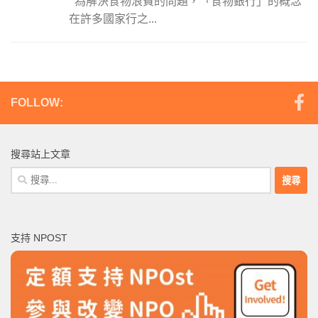
為解決食物浪費的問題，「食物銀行」的概念
在許多國家行之...
FOLLOW:
搜尋站上文章
搜
尋
關
鍵
支持 NPOST
字: