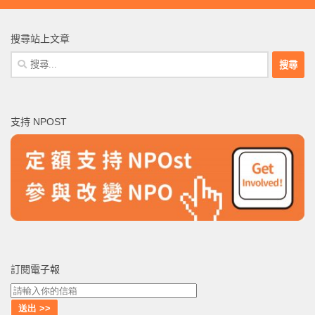
搜尋站上文章
搜
尋
關
鍵
支持 NPOST
字:
訂閱電子報