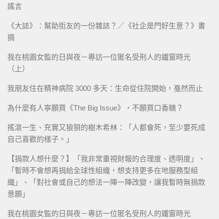
謠言
《大誌》：幫助街友的一份雜誌？／《社企是門好生意？》書
摘
我在桃園女監的日與夜－專訪一位匿名受刑人的鐵窗時光
（上）
我朋友住在精神病院 3000 多天：生命從住院開始，戞然而止
為什麼有人寧願買《The Big Issue》，不願買口香糖？
搖滾一生、充實又狼狽的樹木希林：「人都會死，至少要死成
自己喜歡的樣子。」
【捐款人想什麼？】「我非常重視財報的合理度、透明度」、
「暫時不會想再捐給全球性組織，想支持更多在地服務型組
織」、「對社會或自己的想法一陣一陣改變，讓我暫時無捐款
意願」
我在桃園女監的日與夜－專訪一位匿名受刑人的鐵窗時光