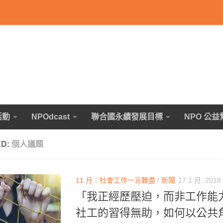
活動
NPOdcast
聯合國永續發展目標
NPO 公益
ED:
個人議題
11 月：社會工作一言難盡
/
新聞
17 1 月, 2018
「我正經歷壓迫，而非工作能
社工的習得無助，如何以公共