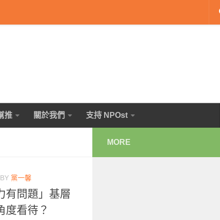
幫推
關於我們
支持 NPOst
MORE
BY
黨一馨
力有問題」基層
角度看待？