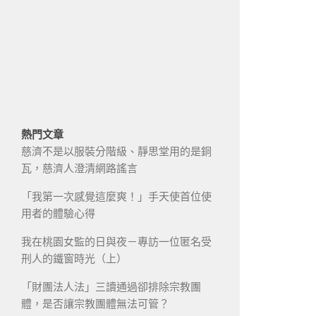
熱門文章
慈濟不是以服裝分階級、靜思堂用的是銅
瓦，慈濟人澄清網路謠言
「我第一次感覺這麼爽！」手天使首位使
用者的體驗心得
我在桃園女監的日與夜－專訪一位匿名受
刑人的鐵窗時光（上）
「財團法人法」三讀通過卻排除宗教團
體，是否讓宗教團體無法可管？