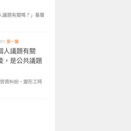
人議題有關嗎？」基層
BY
黨一馨
個人議題有關
凌，是公共議題
域勞資糾紛、變形工時