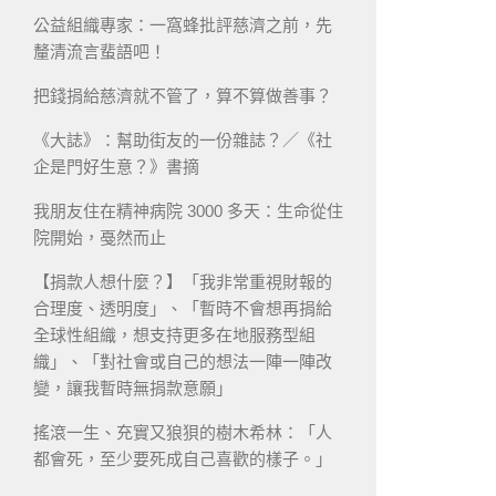
公益組織專家：一窩蜂批評慈濟之前，先
釐清流言蜚語吧！
把錢捐給慈濟就不管了，算不算做善事？
《大誌》：幫助街友的一份雜誌？／《社
企是門好生意？》書摘
我朋友住在精神病院 3000 多天：生命從住
院開始，戞然而止
【捐款人想什麼？】「我非常重視財報的
合理度、透明度」、「暫時不會想再捐給
全球性組織，想支持更多在地服務型組
織」、「對社會或自己的想法一陣一陣改
變，讓我暫時無捐款意願」
搖滾一生、充實又狼狽的樹木希林：「人
都會死，至少要死成自己喜歡的樣子。」