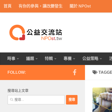
首頁
有你的參與，讓改變發生
關於 NPOst
Skip to content
時事
議題
特輯
專欄
公益策略
FOLLOW:
TAGG
搜尋站上文章
搜
尋
關