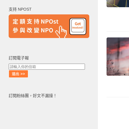
鍵
支持 NPOST
字:
訂閱電子報
訂閱粉絲團，好文不漏接！