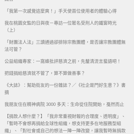
「我第一次感覺這麼爽！」手天使首位使用者的體驗心得
我在桃園女監的日與夜－專訪一位匿名受刑人的鐵窗時光
（上）
「財團法人法」三讀通過卻排除宗教團體，是否讓宗教團體無
法可管？
公益組織專家：一窩蜂批評慈濟之前，先釐清流言蜚語吧！
把錢捐給慈濟就不管了，算不算做善事？
《大誌》：幫助街友的一份雜誌？／《社企是門好生意？》書
摘
我朋友住在精神病院 3000 多天：生命從住院開始，戞然而止
【捐款人想什麼？】「我非常重視財報的合理度、透明度」、
「暫時不會想再捐給全球性組織，想支持更多在地服務型組
織」、「對社會或自己的想法一陣一陣改變，讓我暫時無捐款