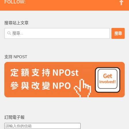
FOLLOW:
搜尋站上文章
搜
尋
關
鍵
支持 NPOST
字:
訂閱電子報