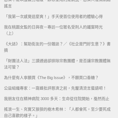
謠言
「我第一次感覺這麼爽！」手天使首位使用者的體驗心得
我在桃園女監的日與夜－專訪一位匿名受刑人的鐵窗時光
（上）
《大誌》：幫助街友的一份雜誌？／《社企是門好生意？》書
摘
「財團法人法」三讀通過卻排除宗教團體，是否讓宗教團體無
法可管？
為什麼有人寧願買《The Big Issue》，不願買口香糖？
公益組織專家：一窩蜂批評慈濟之前，先釐清流言蜚語吧！
我朋友住在精神病院 3000 多天：生命從住院開始，戞然而止
搖滾一生、充實又狼狽的樹木希林：「人都會死，至少要死成
自己喜歡的樣子。」