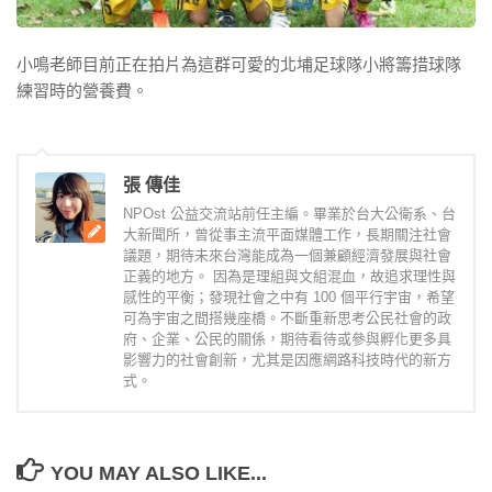
小鳴老師目前正在拍片為這群可愛的北埔足球隊小將籌措球隊
練習時的營養費。
張 傳佳
NPOst 公益交流站前任主編。畢業於台大公衛系、台
大新聞所，曾從事主流平面媒體工作，長期關注社會
議題，期待未來台灣能成為一個兼顧經濟發展與社會
正義的地方。 因為是理組與文組混血，故追求理性與
感性的平衡；發現社會之中有 100 個平行宇宙，希望
可為宇宙之間搭幾座橋。不斷重新思考公民社會的政
府、企業、公民的關係，期待看待或參與孵化更多具
影響力的社會創新，尤其是因應網路科技時代的新方
式。
YOU MAY ALSO LIKE...