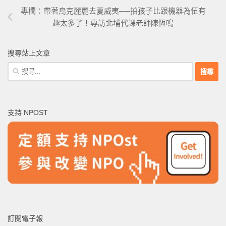
專欄：帶著烏克麗麗去夏威夷──拍孩子比跟機器為伍有
趣太多了！專訪北埔代課老師陳恆鳴
搜尋站上文章
搜
尋
關
鍵
支持 NPOST
字:
訂閱電子報