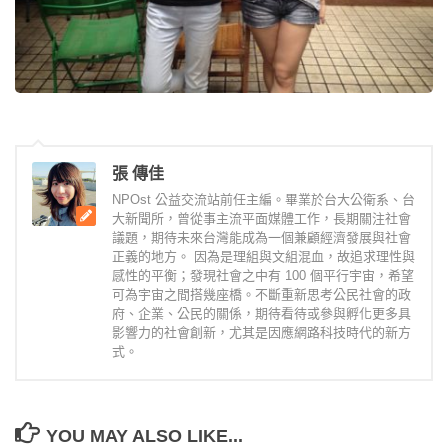
張 傳佳
NPOst 公益交流站前任主編。畢業於台大公衛系、台
大新聞所，曾從事主流平面媒體工作，長期關注社會
議題，期待未來台灣能成為一個兼顧經濟發展與社會
正義的地方。 因為是理組與文組混血，故追求理性與
感性的平衡；發現社會之中有 100 個平行宇宙，希望
可為宇宙之間搭幾座橋。不斷重新思考公民社會的政
府、企業、公民的關係，期待看待或參與孵化更多具
影響力的社會創新，尤其是因應網路科技時代的新方
式。
YOU MAY ALSO LIKE...