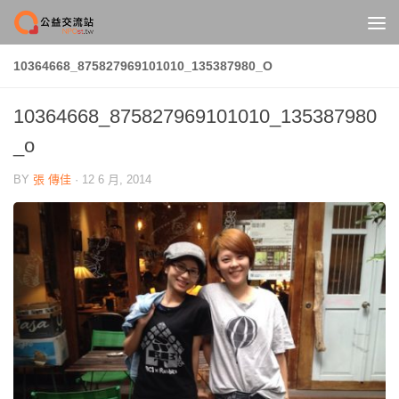
Skip to content
10364668_875827969101010_135387980_O
10364668_875827969101010_135387980
_o
BY
張 傳佳
·
12 6 月, 2014