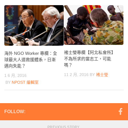
褚士瑩專欄【阿北私會所】
海外 NGO Worker 專欄：全
不為所求的當志工，可能
球最大人道救援體系，日漸
嗎？
邁向失能？
11 2 月, 2016
BY
褚士瑩
1 6 月, 2016
BY
NPOST 編輯室
FOLLOW:
PREVIOUS STORY