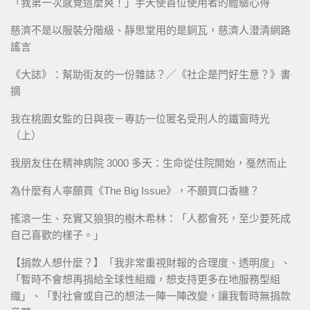
「我第一次感覺這麼爽！」手天使首位使用者的體驗心得
慈濟不是以服裝分階級、靜思堂用的是銅瓦，慈濟人澄清網路
謠言
《大誌》：幫助街友的一份雜誌？／《社企是門好生意？》書
摘
我在桃園女監的日與夜－專訪一位匿名受刑人的鐵窗時光
（上）
我朋友住在精神病院 3000 多天：生命從住院開始，戞然而止
為什麼有人寧願買《The Big Issue》，不願買口香糖？
搖滾一生、充實又狼狽的樹木希林：「人都會死，至少要死成
自己喜歡的樣子。」
【捐款人想什麼？】「我非常重視財報的合理度、透明度」、
「暫時不會想再捐給全球性組織，想支持更多在地服務型組
織」、「對社會或自己的想法一陣一陣改變，讓我暫時無捐款