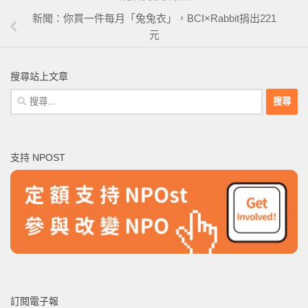
新聞：你買一件每月「兔兔衣」，BCI×Rabbit捐出221
元
搜尋站上文章
搜
尋
關
鍵
支持 NPOST
字:
訂閱電子報