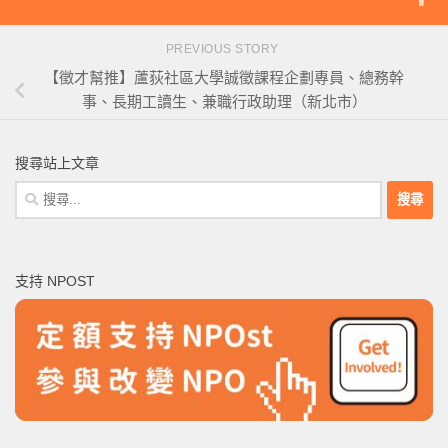
PREVIOUS STORY
【徵才幫推】蘆荻社區大學誠徵課程企劃專員、總務幹
事、長期工讀生、兼職行政助理（新北市）
搜尋站上文章
搜
尋
關
鍵
支持 NPOST
字: