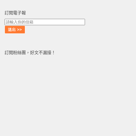
訂閱電子報
訂閱粉絲團，好文不漏接！