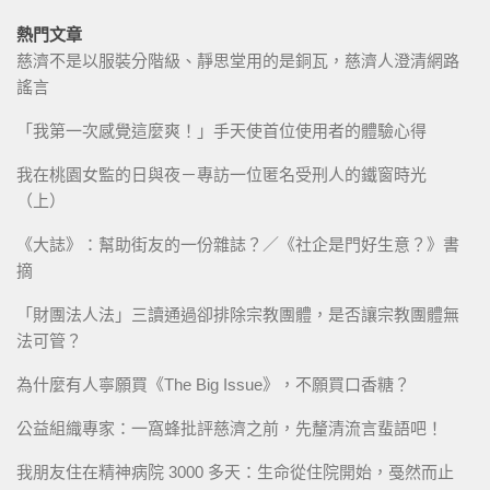
熱門文章
慈濟不是以服裝分階級、靜思堂用的是銅瓦，慈濟人澄清網路
謠言
「我第一次感覺這麼爽！」手天使首位使用者的體驗心得
我在桃園女監的日與夜－專訪一位匿名受刑人的鐵窗時光
（上）
《大誌》：幫助街友的一份雜誌？／《社企是門好生意？》書
摘
「財團法人法」三讀通過卻排除宗教團體，是否讓宗教團體無
法可管？
為什麼有人寧願買《The Big Issue》，不願買口香糖？
公益組織專家：一窩蜂批評慈濟之前，先釐清流言蜚語吧！
我朋友住在精神病院 3000 多天：生命從住院開始，戞然而止