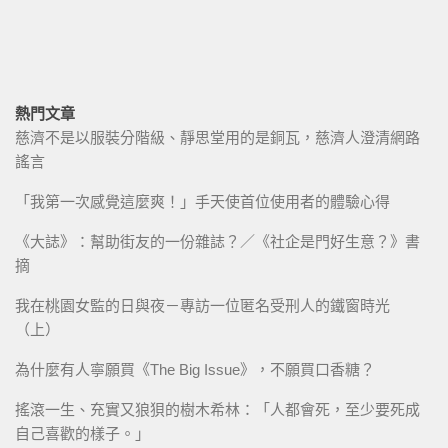
熱門文章
慈濟不是以服裝分階級、靜思堂用的是銅瓦，慈濟人澄清網路
謠言
「我第一次感覺這麼爽！」手天使首位使用者的體驗心得
《大誌》：幫助街友的一份雜誌？／《社企是門好生意？》書
摘
我在桃園女監的日與夜－專訪一位匿名受刑人的鐵窗時光
（上）
為什麼有人寧願買《The Big Issue》，不願買口香糖？
搖滾一生、充實又狼狽的樹木希林：「人都會死，至少要死成
自己喜歡的樣子。」