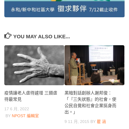
YOU MAY ALSO LIKE...
黑暗對話創辦人謝邦俊：
疫情讓老人虐待遽增 三類虐
「『三失狀態』的社會，使
待最常見
公民自覺和社會企業挺身而
17 6 月, 2022
出。」
BY
NPOST 編輯室
9 11 月, 2015
BY
瞿 涵