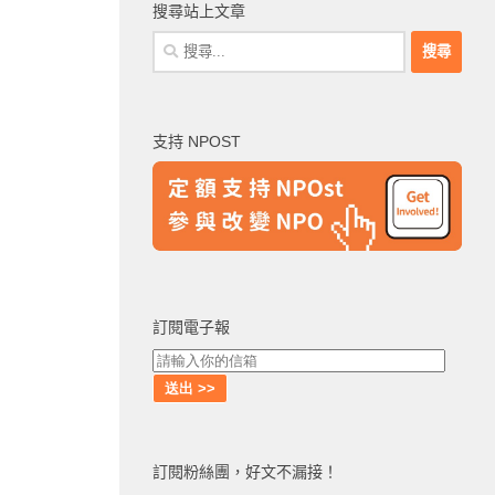
搜尋站上文章
搜
尋
關
鍵
支持 NPOST
字:
訂閱電子報
訂閱粉絲團，好文不漏接！