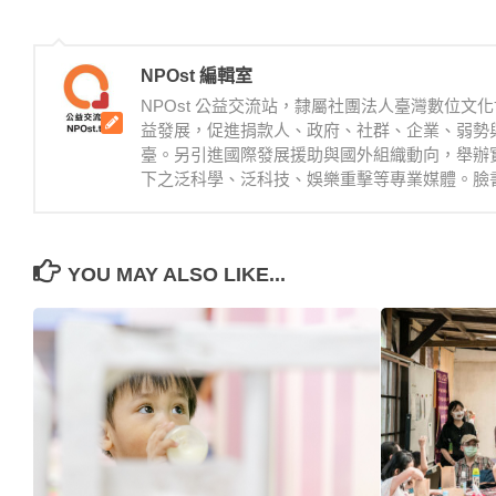
NPOst 編輯室
NPOst 公益交流站，隸屬社團法人臺灣數位
益發展，促進捐款人、政府、社群、企業、弱勢
臺。另引進國際發展援助與國外組織動向，舉辦
下之泛科學、泛科技、娛樂重擊等專業媒體。臉書：https://
YOU MAY ALSO LIKE...