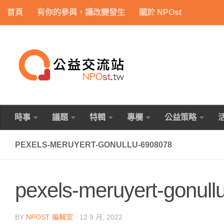
首頁
有你的參與，讓改變發生
關於 NPOst
Skip to content
時事
議題
特輯
專欄
公益策略
PEXELS-MERUYERT-GONULLU-6908078
pexels-meruyert-gonul
BY
NPOST 編輯室
·
12 9 月, 2022