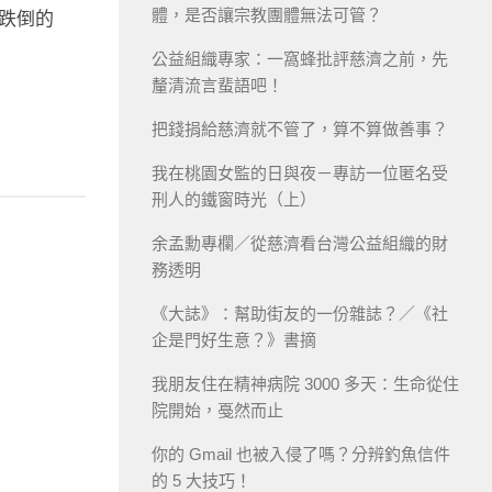
體，是否讓宗教團體無法可管？
者跌倒的
公益組織專家：一窩蜂批評慈濟之前，先
釐清流言蜚語吧！
把錢捐給慈濟就不管了，算不算做善事？
我在桃園女監的日與夜－專訪一位匿名受
刑人的鐵窗時光（上）
余孟勳專欄／從慈濟看台灣公益組織的財
務透明
《大誌》：幫助街友的一份雜誌？／《社
企是門好生意？》書摘
我朋友住在精神病院 3000 多天：生命從住
院開始，戞然而止
你的 Gmail 也被入侵了嗎？分辨釣魚信件
的 5 大技巧！