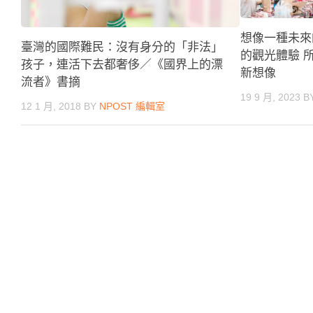
想像一種未來
臺灣的國際難民：沒有身分的「非法」
的觀光體驗 
孩子，連活下去都奢侈／《國界上的漂
新想像
流者》書摘
19 9 月, 2023
B
12 1 月, 2018
BY
NPOST 編輯室