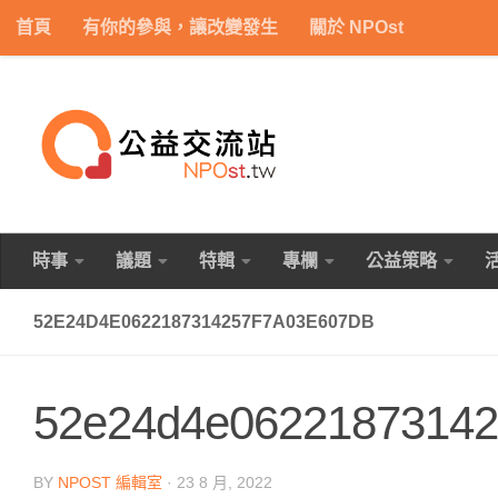
首頁
有你的參與，讓改變發生
關於 NPOst
Skip to content
時事
議題
特輯
專欄
公益策略
52E24D4E0622187314257F7A03E607DB
52e24d4e06221873142
BY
NPOST 編輯室
·
23 8 月, 2022