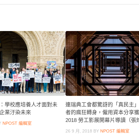
連瑞典工會都驚訝的「真民主
：學校應培養人才面對未
者的瘋狂轉身，僱用資本分享
企業汙染未來
2018 勞工影展開幕片導讀（張
Y
NPOST 編輯室
26 9 月, 2018
BY
NPOST 編輯室