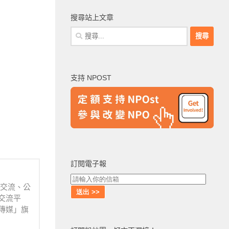
搜尋站上文章
搜
尋
關
鍵
支持 NPOST
字:
訂閱電子報
業交流、公
交流平
傳媒」旗