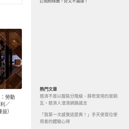
訂閱粉絲團，好文不漏接！
熱門文章
慈濟不是以服裝分階級、靜思堂用的是銅
」：勞動
瓦，慈濟人澄清網路謠言
獲利／
烽益）
「我第一次感覺這麼爽！」手天使首位使
用者的體驗心得