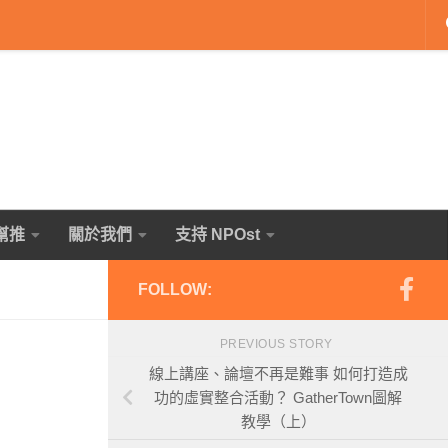
幫推
關於我們
支持 NPOst
FOLLOW:
PREVIOUS STORY
線上講座、論壇不再是難事 如何打造成
功的虛實整合活動？ GatherTown圖解
教學（上）