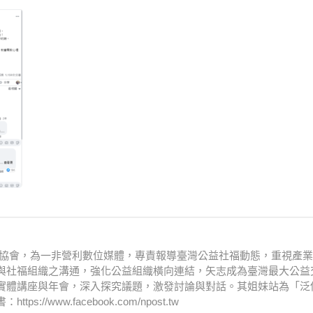
文化協會，為一非營利數位媒體，專責報導臺灣公益社福動態，重視產
與社福組織之溝通，強化公益組織橫向連結，矢志成為臺灣最大公益
實體講座與年會，深入探究議題，激發討論與對話。其姐妹站為「泛
www.facebook.com/npost.tw