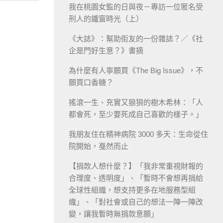
我在桃園女監的日與夜－專訪一位匿名受
刑人的鐵窗時光（上）
《大誌》：幫助街友的一份雜誌？／《社
企是門好生意？》書摘
為什麼有人寧願買《The Big Issue》，不
願買口香糖？
搖滾一生、充實又狼狽的樹木希林：「人
都會死，至少要死成自己喜歡的樣子。」
我朋友住在精神病院 3000 多天：生命從住
院開始，戞然而止
【捐款人想什麼？】「我非常重視財報的
合理度、透明度」、「暫時不會想再捐給
全球性組織，想支持更多在地服務型組
織」、「對社會或自己的想法一陣一陣改
變，讓我暫時無捐款意願」