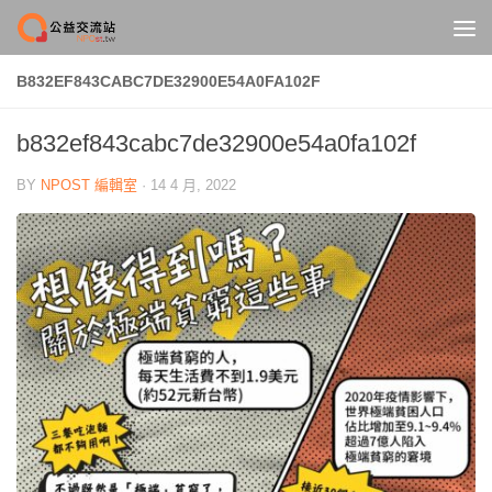
Skip to content
B832EF843CABC7DE32900E54A0FA102F
b832ef843cabc7de32900e54a0fa102f
BY
NPOST 編輯室
·
14 4 月, 2022