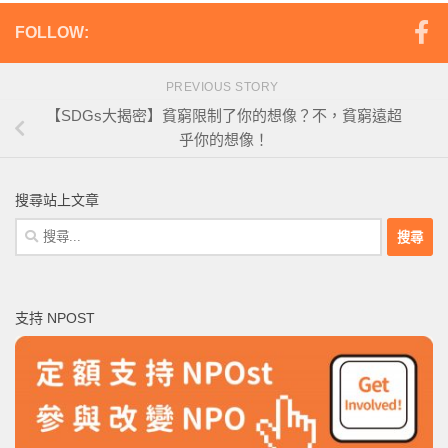
FOLLOW:
PREVIOUS STORY
【SDGs大揭密】貧窮限制了你的想像？不，貧窮遠超
乎你的想像！
搜尋站上文章
搜
尋
關
鍵
支持 NPOST
字: