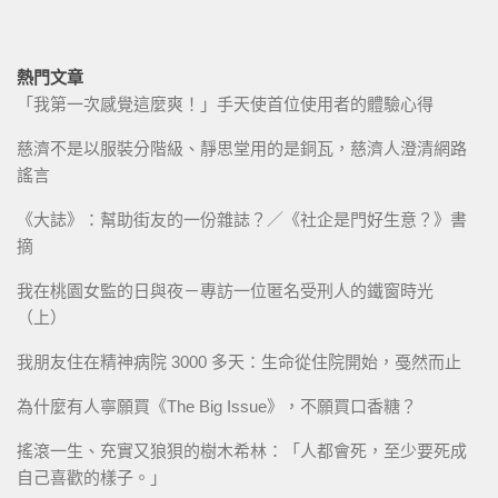
熱門文章
「我第一次感覺這麼爽！」手天使首位使用者的體驗心得
慈濟不是以服裝分階級、靜思堂用的是銅瓦，慈濟人澄清網路
謠言
《大誌》：幫助街友的一份雜誌？／《社企是門好生意？》書
摘
我在桃園女監的日與夜－專訪一位匿名受刑人的鐵窗時光
（上）
我朋友住在精神病院 3000 多天：生命從住院開始，戞然而止
為什麼有人寧願買《The Big Issue》，不願買口香糖？
搖滾一生、充實又狼狽的樹木希林：「人都會死，至少要死成
自己喜歡的樣子。」