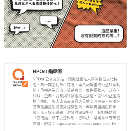
NPOst 編輯室
NPOst 公益交流站，隸屬社團法人臺灣數位文化協
會，為一非營利數位媒體，專責報導臺灣公益社福動
態，重視產業交流、公益發展，促進捐款人、政府、
社群、企業、弱勢與社福組織之溝通，強化公益組織
橫向連結，矢志成為臺灣最大公益交流平臺。另引進
國際發展援助與國外組織動向，舉辦實體講座與年
會，深入探究議題，激發討論與對話。其姐妹站為
「泛傳媒」旗下之泛科學、泛科技、娛樂重擊等專業
媒體。臉書：https://www.facebook.com/npost.tw