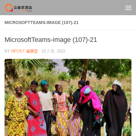
Skip to content
MICROSOFTTEAMS-IMAGE (107)-21
MicrosoftTeams-image (107)-21
BY
NPOST 編輯室
·
18 2 月, 2022