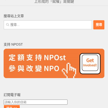
上形成的「賦權」是關鍵
搜尋站上文章
搜
尋
關
鍵
支持 NPOST
字:
訂閱電子報