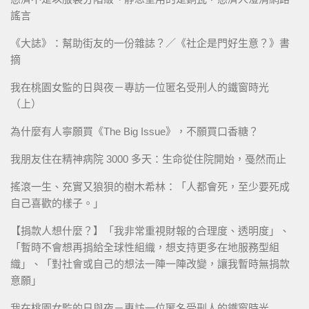
謠言
《大誌》：幫助街友的一份雜誌？／《社企是門好生意？》書
摘
我在桃園女監的日與夜－專訪一位匿名受刑人的鐵窗時光
（上）
為什麼有人寧願買《The Big Issue》，不願買口香糖？
我朋友住在精神病院 3000 多天：生命從住院開始，戞然而止
搖滾一生、充實又狼狽的樹木希林：「人都會死，至少要死成
自己喜歡的樣子。」
【捐款人想什麼？】「我非常重視財報的合理度、透明度」、
「暫時不會想再捐給全球性組織，想支持更多在地服務型組
織」、「對社會或自己的想法一陣一陣改變，讓我暫時無捐款
意願」
我在桃園女監的日與夜－專訪一位匿名受刑人的鐵窗時光