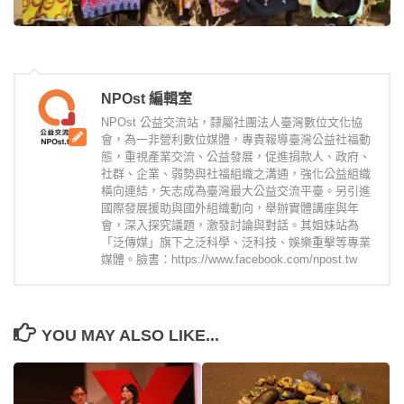
NPOst 編輯室
NPOst 公益交流站，隸屬社團法人臺灣數位文化協
會，為一非營利數位媒體，專責報導臺灣公益社福動
態，重視產業交流、公益發展，促進捐款人、政府、
社群、企業、弱勢與社福組織之溝通，強化公益組織
橫向連結，矢志成為臺灣最大公益交流平臺。另引進
國際發展援助與國外組織動向，舉辦實體講座與年
會，深入探究議題，激發討論與對話。其姐妹站為
「泛傳媒」旗下之泛科學、泛科技、娛樂重擊等專業
媒體。臉書：https://www.facebook.com/npost.tw
YOU MAY ALSO LIKE...