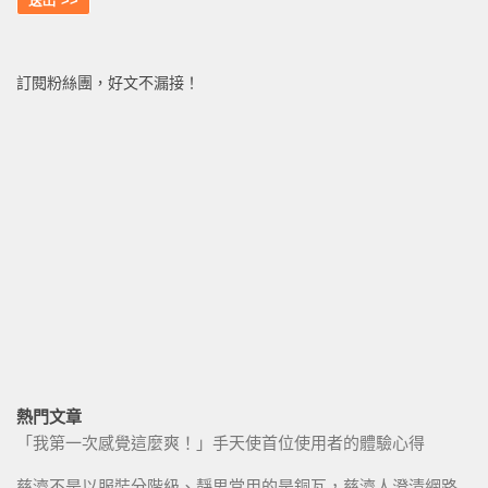
訂閱粉絲團，好文不漏接！
熱門文章
「我第一次感覺這麼爽！」手天使首位使用者的體驗心得
慈濟不是以服裝分階級、靜思堂用的是銅瓦，慈濟人澄清網路