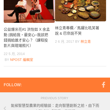
林立青專欄／馬躍比吼笑著
公益爆米花#1 洪怡如 X 余孟
說 & 巴奈說不哭
勳 |捐給我，最安心–我該把
錢捐給誰才安心？（課程投
2 6 月, 2017
BY
林立青
影片與現場照片）
22 5 月, 2014
BY
NPOST 編輯室
FOLLOW:
PREVIOUS STORY
氣候智慧型農業的經驗談：走向智慧創新之前，由下而