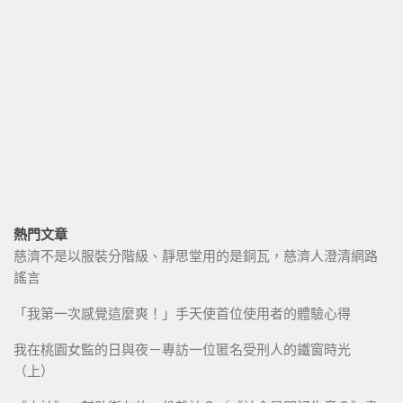
熱門文章
慈濟不是以服裝分階級、靜思堂用的是銅瓦，慈濟人澄清網路
謠言
「我第一次感覺這麼爽！」手天使首位使用者的體驗心得
我在桃園女監的日與夜－專訪一位匿名受刑人的鐵窗時光
（上）