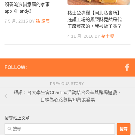
領養流浪貓意願的家事
app《Handy》
褚士瑩專欄【阿北私會所】
庇護工場的鳳梨酥竟然是代
7 5 月, 2015
BY
孫 語辰
工廠買來的，我被騙了嗎？
4 11 月, 2016
BY
褚士瑩
FOLLOW:
PREVIOUS STORY
短訊：台大學生會Charitino活動結合公益與賭場遊戲，
目標為心路募集10萬張發票
搜尋站上文章
搜
尋