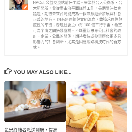
NPOst 公益交流站前任主編。畢業於台大公衛系、台
大新聞所，曾從事主流平面媒體工作，長期關注社會
議題，期待未來台灣能成為一個兼顧經濟發展與社會
正義的地方。 因為是理組與文組混血，故追求理性與
感性的平衡；發現社會之中有 100 個平行宇宙，希望
可為宇宙之間搭幾座橋。不斷重新思考公民社會的政
府、企業、公民的關係，期待看待或參與孵化更多具
影響力的社會創新，尤其是因應網路科技時代的新方
式。
YOU MAY ALSO LIKE...
鼠患終結者派送到府，提高