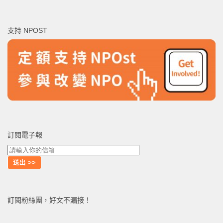
關
鍵
支持 NPOST
字:
訂閱電子報
訂閱粉絲團，好文不漏接！