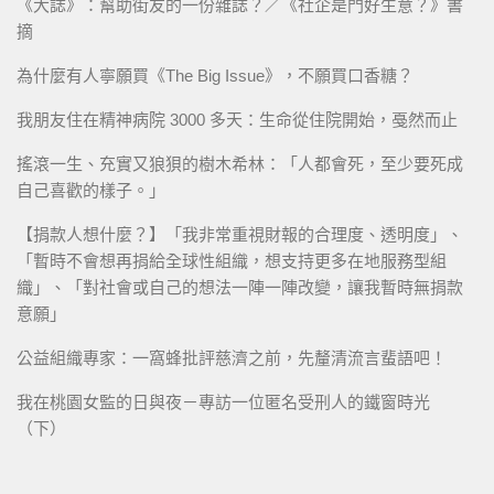
《大誌》：幫助街友的一份雜誌？／《社企是門好生意？》書
摘
為什麼有人寧願買《The Big Issue》，不願買口香糖？
我朋友住在精神病院 3000 多天：生命從住院開始，戞然而止
搖滾一生、充實又狼狽的樹木希林：「人都會死，至少要死成
自己喜歡的樣子。」
【捐款人想什麼？】「我非常重視財報的合理度、透明度」、
「暫時不會想再捐給全球性組織，想支持更多在地服務型組
織」、「對社會或自己的想法一陣一陣改變，讓我暫時無捐款
意願」
公益組織專家：一窩蜂批評慈濟之前，先釐清流言蜚語吧！
我在桃園女監的日與夜－專訪一位匿名受刑人的鐵窗時光
（下）