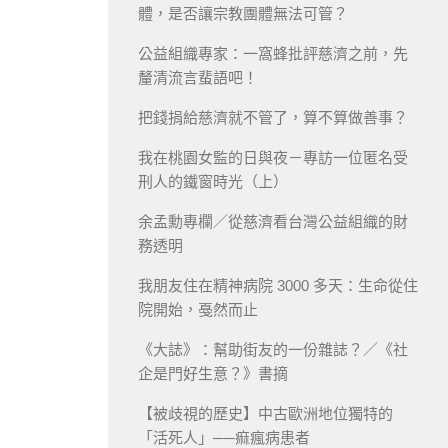
體，是否讓宗教團體無法可管？
公益組織專家：一窩蜂批評慈濟之前，先
釐清流言蜚語吧！
把錢捐給慈濟就不管了，算不算做善事？
我在桃園女監的日與夜－專訪一位匿名受
刑人的鐵窗時光（上）
余孟勳專欄／從慈濟看台灣公益組織的財
務透明
我朋友住在精神病院 3000 多天：生命從住
院開始，戞然而止
《大誌》：幫助街友的一份雜誌？／《社
企是門好生意？》書摘
【被歧視的歷史】中古歐洲地位獨特的
「活死人」──痲瘋病患者