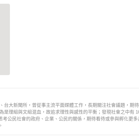
衛系、台大新聞所，曾從事主流平面媒體工作，長期關注社會議題，期
為是理組與文組混血，故追求理性與感性的平衡；發現社會之中有 10
思考公民社會的政府、企業、公民的關係，期待看待或參與孵化更多
。