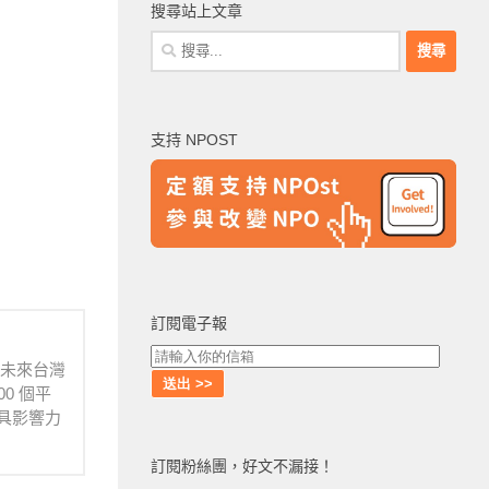
搜尋站上文章
搜
尋
關
鍵
支持 NPOST
字:
訂閱電子報
待未來台灣
0 個平
具影響力
訂閱粉絲團，好文不漏接！