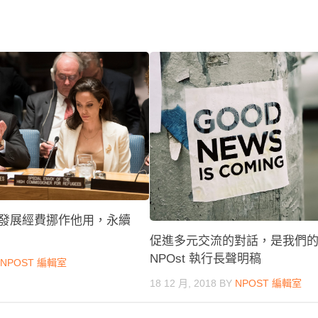
欄／發展經費挪作他用，永續
促進多元交流的對話，是我們
NPOst 執行長聲明稿
Y
NPOST 編輯室
18 12 月, 2018
BY
NPOST 編輯室