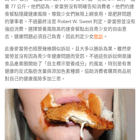
重 77 公斤。他們認為，麥當勞沒有明確告知消費者，他們的速
食餐點隱藏健康風險，導致少女們無限上綱食用，是肥胖問題
的肇事者。不過最終法官 Robert W. Sweet 判定，麥當勞並沒有
強迫消費，選擇營養風險高的速食餐點出自青少女的自由意
志，健康問題必須自己負責，因此判定少女
敗訴
。
此後麥當勞也經歷幾樁類似訴訟，且大多以勝訴為果。雖然麥
當勞並沒有因為青少年健康問題而受罰，不過這些訴訟倒是讓
食品產業圈開始了「自主標示營養成分」的風氣，特別是有害
健康的反式脂肪含量與添加色素種類，協助消費者購買商品前
對自己的健康風險多加三思。