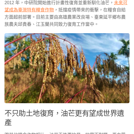
2012 年，中研院開始進行計畫性復育並重新馴化油芒，
未來可
望成為臺灣特有糧食作物
，抵擋疫情帶來的衝擊，在糧食自給
方面超前部署。目前主要由高雄農業改良場、臺東延平鄉布農
族農夫邱貴春、江玉蘭共同致力復育工作當中。
不只助土地復育，油芒更有望成世界遺
產