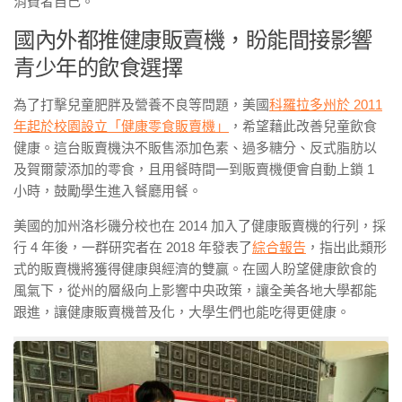
消費者自己。
國內外都推健康販賣機，盼能間接影響
青少年的飲食選擇
為了打擊兒童肥胖及營養不良等問題，美國
科羅拉多州於 2011
年起於校園設立「健康零食販賣機」
，希望藉此改善兒童飲食
健康。這台販賣機決不販售添加色素、過多糖分、反式脂肪以
及賀爾蒙添加的零食，且用餐時間一到販賣機便會自動上鎖 1
小時，鼓勵學生進入餐廳用餐。
美國的加州洛杉磯分校也在 2014 加入了健康販賣機的行列，採
行 4 年後，一群研究者在 2018 年發表了
綜合報告
，指出此類形
式的販賣機將獲得健康與經濟的雙贏。在國人盼望健康飲食的
風氣下，從州的層級向上影響中央政策，讓全美各地大學都能
跟進，讓健康販賣機普及化，大學生們也能吃得更健康。