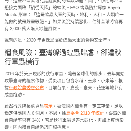
島，這些地區皆可見蠢蠢欲動的蝗蟲幼體，葉門、伊朗等地區
恐接力面臨「禍從天降」的蝗災。FAO 害蟲防控專家 Bayeh
Mulatu 形容：「這是蝗蟲大軍的天時、地利、人和。人類唯一
能做的就是趕盡殺絕。」如果災況持續惡化，估計全球將會再
有 2,000 萬人陷入缺糧風險。
諷刺的是，2020 年更像是屬於蝗蟲大軍的食物安全年。
糧食風險：臺灣躲過蝗蟲肆虐，卻遭秋
行軍蟲橫行
2016 年於美洲現形的秋行軍蟲，隨著全球化的腳步，去年開始
攻擊臺灣的糧食作物，受災項目包含水稻、玉米、小米等。根
據
行政院農委會公布
，目前苗栗、嘉義、臺東、花蓮等地都有
成蟲蹤跡。
雖然行政院長蘇貞昌
表示
，臺灣國內糧食有一定庫存量，足以
穩定供應國人 6 個月。不過，據
農委會 2018 年統計
，臺灣的糧
食自給率只有 34%，若是秋行軍蟲災害常態化、再加上疫情影
響，國內糧食自給仍恐面臨挑戰。