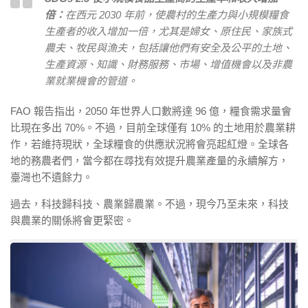
倍：
在西元 2030 年前，使農村的生產力與小規模糧食
生產者的收入增加一倍，尤其是婦女、原住民、家族式
農夫、牧民與漁夫，包括讓他們有安全及公平的土地、
生產資源、知識、財務服務、市場、增值機會以及非農
業就業機會的管道。
FAO 報告指出，2050 年世界人口數將達 96 億，糧食需求量會
比現在多出 70%。不過，目前全球僅有 10% 的土地用於農業耕
作，若維持現狀，全球糧食的供應狀況將會亮起紅燈。全球各
地的務農者們，當今都在尋找有效提升農業產量的永續解方，
臺灣也不遺餘力。
過去，科技歸科技、農業歸農業。不過，現今乃至未來，科技
與農業的關係將會更緊密。