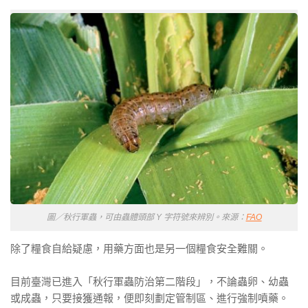
圖／秋行軍蟲，可由蟲體頭部 Y 字符號來辨別。來源：
FAO
除了糧食自給疑慮，用藥方面也是另一個糧食安全難關。
目前臺灣已進入「秋行軍蟲防治第二階段」，不論蟲卵、幼蟲
或成蟲，只要接獲通報，便即刻劃定管制區、進行強制噴藥。