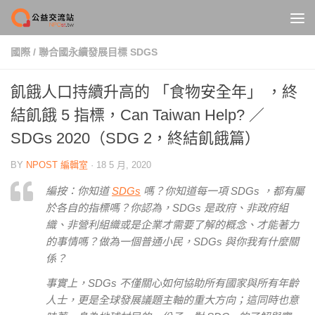
Skip to content
國際
/
聯合國永續發展目標 SDGS
飢餓人口持續升高的 「食物安全年」 ，終
結飢餓 5 指標，Can Taiwan Help? ／
SDGs 2020（SDG 2，終結飢餓篇）
BY
NPOST 編輯室
·
18 5 月, 2020
編按：你知道
SDGs
嗎？你知道每一項 SDGs ，都有屬
於各自的指標嗎？你認為，SDGs 是政府、非政府組
織、非營利組織或是企業才需要了解的概念、才能著力
的事情嗎？做為一個普通小民，SDGs 與你我有什麼關
係？
事實上，
SDGs 不僅關心如何協助所有國家與所有年齡
人士，更是全球發展議題主軸的重大方向；這同時也意