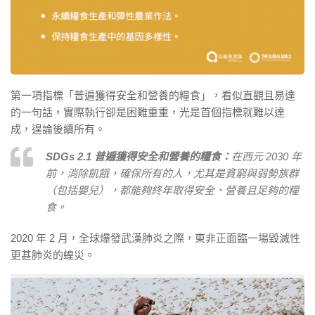
第一項指標「普遍獲得安全和營養的糧食」，看似直觀且易達
的一句話，實際執行卻是困難重重，光是首個指標就難以達
成，遑論後續所有。
SDGs 2.1 普遍獲得安全和營養的糧食：
在西元 2030 年
前，消除飢餓，確保所有的人，尤其是貧窮與弱勢族群
（包括嬰兒），都能夠終年取得安全、營養且足夠的糧
食。
2020 年 2 月，全球爆發武漢肺炎之際，東非正面臨一場毀滅性
更甚肺炎的蝗災。