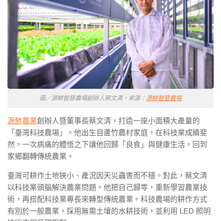
圖／源鮮智慧農場創辦人蔡文清。來源：
源鮮智慧農場
源鮮農業
創辦人暨董事長蔡文清，打造一座小面積大產量的
「臺灣科技農場」。他出生自蘆竹農村家庭，在科技業成績斐
然。一次病痛的體悟之下讓他回歸「良食」與健康生活，回到
家鄉翻轉傳統農業。
臺灣可耕作土地狹小、產況因天災蟲害而不穩。對此，蔡文清
以科技業頭腦解決農業問題。他把自己歸零，重新學習農業技
術，再搭配科技業專長來轉型傳統農業。科技農場的耕作方式
有別於一般農業，採用無需土壤的水耕技術，並利用 LED 照明