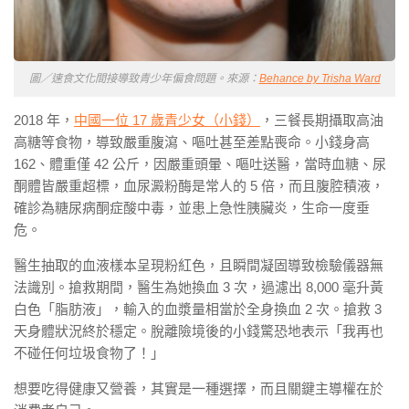
圖／速食文化間接導致青少年偏食問題。來源：
Behance by Trisha Ward
2018 年，
中國一位 17 歲青少女（小錢）
，三餐長期攝取高油
高糖等食物，導致嚴重腹瀉、嘔吐甚至差點喪命。小錢身高
162、體重僅 42 公斤，因嚴重頭暈、嘔吐送醫，當時血糖、尿
酮體皆嚴重超標，血尿澱粉酶是常人的 5 倍，而且腹腔積液，
確診為糖尿病酮症酸中毒，並患上急性胰臟炎，生命一度垂
危。
醫生抽取的血液樣本呈現粉紅色，且瞬間凝固導致檢驗儀器無
法識別。搶救期間，醫生為她換血 3 次，過濾出 8,000 毫升黃
白色「脂肪液」，輸入的血漿量相當於全身換血 2 次。搶救 3
天身體狀況終於穩定。脫離險境後的小錢驚恐地表示「我再也
不碰任何垃圾食物了！」
想要吃得健康又營養，其實是一種選擇，而且關鍵主導權在於