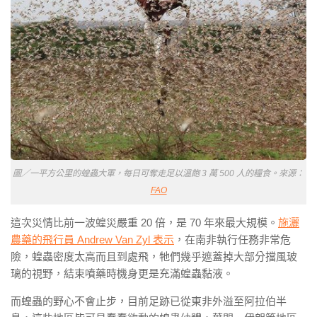
圖／一平方公里的蝗蟲大軍，每日可奪走足以溫飽 3 萬 500 人的糧食。來源：
FAO
這次災情比前一波蝗災嚴重 20 倍，是 70 年來最大規模。
施灑
農藥的飛行員 Andrew Van Zyl 表示
，在南非執行任務非常危
險，蝗蟲密度太高而且到處飛，牠們幾乎遮蓋掉大部分擋風玻
璃的視野，結束噴藥時機身更是充滿蝗蟲黏液。
而蝗蟲的野心不會止步，目前足跡已從東非外溢至阿拉伯半