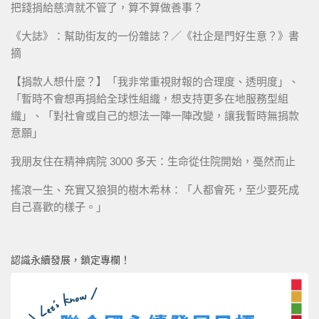
把錢捐給慈濟就不管了，算不算做善事？
《大誌》：幫助街友的一份雜誌？／《社企是門好生意？》書
摘
【捐款人想什麼？】「我非常重視財報的合理度、透明度」、
「暫時不會想再捐給全球性組織，想支持更多在地服務型組
織」、「對社會或自己的想法一陣一陣改變，讓我暫時無捐款
意願」
我朋友住在精神病院 3000 多天：生命從住院開始，戞然而止
搖滾一生、充實又狼狽的樹木希林：「人都會死，至少要死成
自己喜歡的樣子。」
認識永續發展，鎖定專欄！