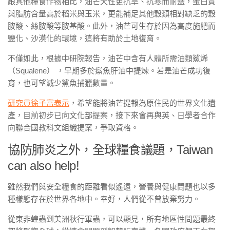
跟其他糧食作物相比，油芒天性更抗旱、抗寒而耐鹽，蛋白質
與脂肪含量高於稻米與玉米，更能補足其他穀類相對缺乏的穀
胺酸、絲胺酸等胺基酸。此外，油芒可生存於因為高度施肥而
鹽化、沙漠化的環境，這將有助於土地復育。
不僅如此，根據中研院報告，油芒中含有人體所需油類鯊烯
（Squalene） ，早期多於鯊魚肝油中提煉。若是油芒成功復
育，也可望減少鯊魚捕獵數量。
研究員徐子富表示
，希望能將油芒提報為原住民的世界文化遺
產，目前初步已向文化部提案，接下來會再與英、日學者合作
向聯合國教科文組織提案，爭取資格。
協防肺炎之外，全球糧食議題，Taiwan
can also help!
雖然我們與安全糧食的距離看似遙遠，營養與健康問題也以多
種樣態存在於世界各地中。幸好，人們從不曾放棄努力。
從東非蝗蟲到美洲秋行軍蟲，可以顯見，所有地區性問題最終