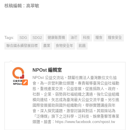
核稿編輯：高翠敏
Tags:
SDG
SDG2
健康販賣機
油芒
科技
糧食
糧食安全
聯合國永續發展目標
農業
食物安全年
飢餓
NPOst 編輯室
NPOst 公益交流站，隸屬社團法人臺灣數位文化協
會，為一非營利數位媒體，專責報導臺灣公益社福動
態，重視產業交流、公益發展，促進捐款人、政府、
社群、企業、弱勢與社福組織之溝通，強化公益組織
橫向連結，矢志成為臺灣最大公益交流平臺。另引進
國際發展援助與國外組織動向，舉辦實體講座與年
會，深入探究議題，激發討論與對話。其姐妹站為
「泛傳媒」旗下之泛科學、泛科技、娛樂重擊等專業
媒體。臉書：https://www.facebook.com/npost.tw