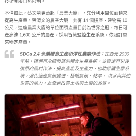
技術克服日照限制。
不僅如此，蔡文清更蓋起「農業大廈」，充分利用單位面積來
提高生產量。蔡清文的農業大廈一共有 14 個樓層、建物高 10
公尺，這座農業大廈的單位面積產量目前為世界之冠，每日可
產高達 1,600 公斤的農產。採用智慧監控生產系統，依照訂單
來穩定產量。
SDGs 2.4 永續糧食生產和彈性農業作法
：
在西元 2030
年前，確保可永續發展的糧食生產系統，並實施可災後
復原的農村作法，提高產能及生產力，協助維護生態系
統，強化適應氣候變遷、極端氣候、乾旱、 洪水與其他
災害的能力，並漸進改善土地與土壤的品質。