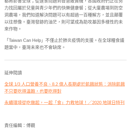
都將影響全球；從速食問題到智慧販賣機，各國政府們正在努
力找回屬於兒童與青少年們的快樂健康餐；從大廈農場到防空
洞農場，我們知道解決問題可以有超過一百種解方，並且顛覆
以往想像。
臺灣發跡的油茫，則可望成為助攻基因多樣性的未
來作物。
「Taiwan Can Help」不僅止於肺炎疫情的支援。在全球糧食議
題當中，臺灣未來也不會缺席。
延伸閱讀
全球 1/3 人口營養不良、8.2 億人長期處於飢餓狀態：消除飢餓
不只要吃得溫飽，也要吃得對
永續環境從吃做起，一起「食」力救地球！／2020 地球日特刊
責任編輯：傅觀