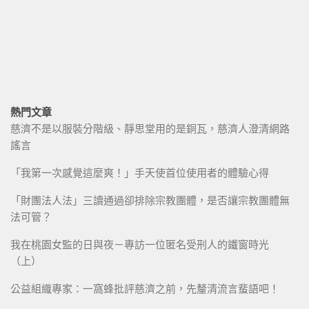
熱門文章
慈濟不是以服裝分階級、靜思堂用的是銅瓦，慈濟人澄清網路
謠言
「我第一次感覺這麼爽！」手天使首位使用者的體驗心得
「財團法人法」三讀通過卻排除宗教團體，是否讓宗教團體無
法可管？
我在桃園女監的日與夜－專訪一位匿名受刑人的鐵窗時光
（上）
公益組織專家：一窩蜂批評慈濟之前，先釐清流言蜚語吧！