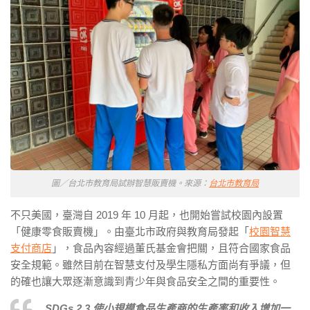
圖／台北市教育局試辦智慧販賣機。來源：
台北市教育局
不只美國，臺灣自 2019 年 10 月起，也開始嘗試校園內設置
「健康零食販賣機」。由臺北市政府與教育局發起「
校園智慧
支付商店
」，食品內容經過董氏基金會把關，且符合國家食品
安全規範。雖然目前在智慧支付及學生隱私方面尚有爭議，但
的確也讓大眾逐漸意識到青少年與食品安全之間的重要性。
SDGs 2.3 使小規模食品生產商的生產率和收入增加一