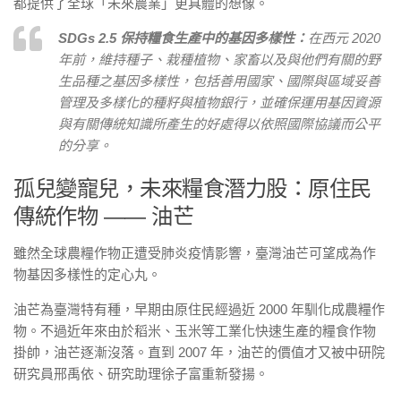
都提供了全球「未來農業」更具體的想像。
SDGs 2.5 保持糧食生產中的基因多樣性
：
在西元 2020
年前，維持種子、栽種植物、家畜以及與他們有關的野
生品種之基因多樣性，包括善用國家、國際與區域妥善
管理及多樣化的種籽與植物銀行，並確保運用基因資源
與有關傳統知識所產生的好處得以依照國際協議而公平
的分享。
孤兒變寵兒，未來糧食潛力股：原住民
傳統作物 —— 油芒
雖然全球農糧作物正遭受肺炎疫情影響，臺灣油芒可望成為作
物基因多樣性的定心丸。
油芒為臺灣特有種，早期由原住民經過近 2000 年馴化成農糧作
物。不過近年來由於稻米、玉米等工業化快速生產的糧食作物
掛帥，油芒逐漸沒落。直到 2007 年，油芒的價值才又被中研院
研究員邢禹依、研究助理徐子富重新發揚。