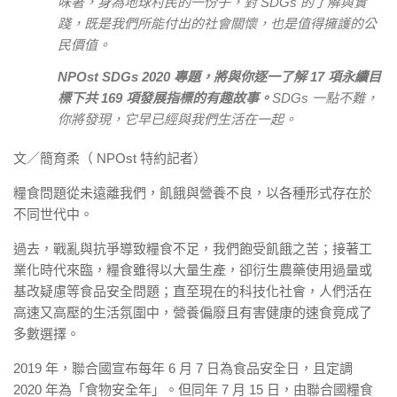
味著，身為地球村民的一份子，對 SDGs 的了解與實
踐，既是我們所能付出的社會關懷，也是值得擁護的公
民價值。
NPOst SDGs 2020 專題，將與你逐一了解 17 項永續目
標下共 169 項發展指標的有趣故事。
SDGs 一點不難，
你將發現，它早已經與我們生活在一起。
文／簡育柔（ NPOst 特約記者）
糧食問題從未遠離我們，飢餓與營養不良，以各種形式存在於
不同世代中。
過去，戰亂與抗爭導致糧食不足，我們飽受飢餓之苦；接著工
業化時代來臨，糧食雖得以大量生產，卻衍生農藥使用過量或
基改疑慮等食品安全問題；直至現在的科技化社會，人們活在
高速又高壓的生活氛圍中，營養偏廢且有害健康的速食竟成了
多數選擇。
2019 年，聯合國宣布每年 6 月 7 日為食品安全日，且定調
2020 年為「食物安全年」。但同年 7 月 15 日，由聯合國糧食