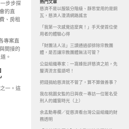
熱門文章
，一步步探
慈濟不是以服裝分階級、靜思堂用的是銅
會的直
瓦，慈濟人澄清網路謠言
費、房租
「我第一次感覺這麼爽！」手天使首位使
用者的體驗心得
出各專案直
「財團法人法」三讀通過卻排除宗教團
與間接的
體，是否讓宗教團體無法可管？
之道。
公益組織專家：一窩蜂批評慈濟之前，先
況
釐清流言蜚語吧！
把錢捐給慈濟就不管了，算不算做善事？
柱之一。這
我在桃園女監的日與夜－專訪一位匿名受
刑人的鐵窗時光（上）
余孟勳專欄／從慈濟看台灣公益組織的財
務透明