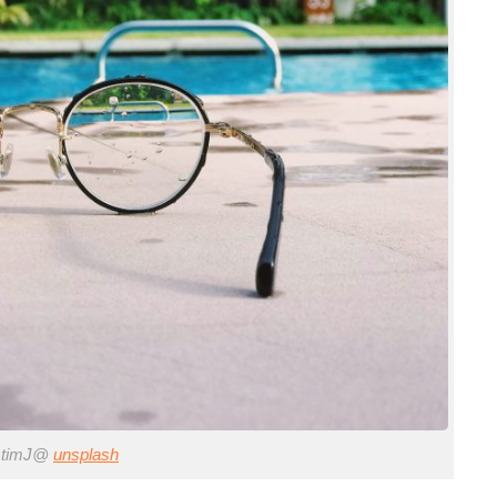
timJ@
unsplash