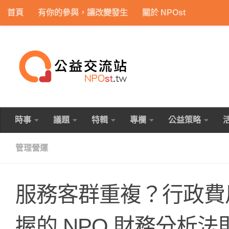
首頁
有你的參與，讓改變發生
關於 NPOst
Skip to content
時事
議題
特輯
專欄
公益策略
管理營運
服務客群重複？行政費
握的 NPO 財務分析法