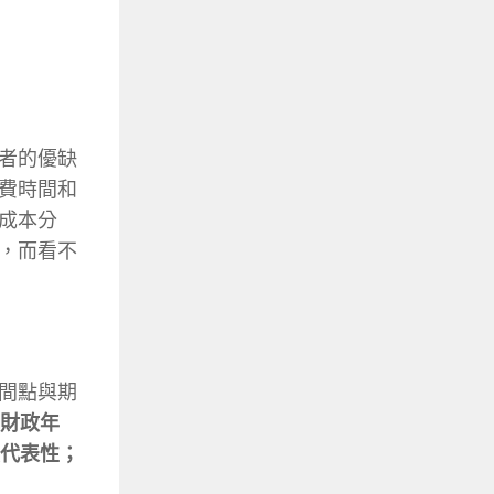
者的優缺
費時間和
成本分
，而看不
間點與期
個財政年
具代表性；