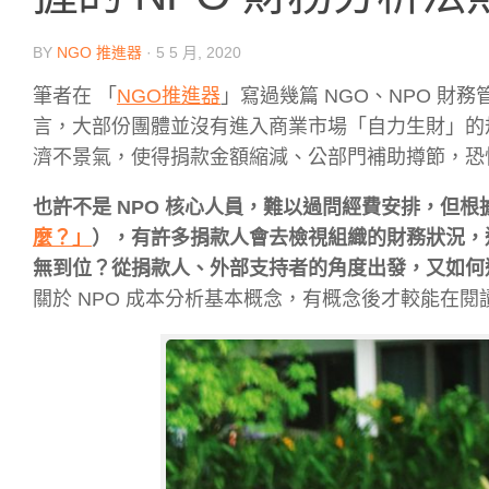
BY
NGO 推進器
·
5 5 月, 2020
筆者在 「
NGO推進器
」寫過幾篇 NGO、NPO 
言，大部份團體並沒有進入商業市場「自力生財」的
濟不景氣，使得捐款金額縮減、公部門補助撙節，恐
也許不是 NPO 核心人員，難以過問經費安排，但根據
麼？」
），有許多捐款人會去檢視組織的財務狀況，
無到位？從捐款人、外部支持者的角度出發，又如何
關於 NPO 成本分析基本概念，有概念後才較能在