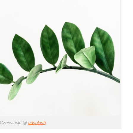
 Czerwiński @
unsplash