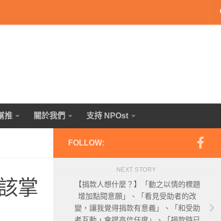
幫推
關於我們
支持 NPOst
FOLLOW:
NEXT STORY
該掌
【捐款人想什麼？】「動之以情的標題
增加點閱意願」、「看見受助者的改
變，讓我覺得捐款有意義」、「和受助
者互動，會提高信任度」、「捐款時已