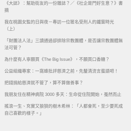
《大誌》：幫助街友的一份雜誌？／《社企是門好生意？》書
摘
我在桃園女監的日與夜－專訪一位匿名受刑人的鐵窗時光
（上）
「財團法人法」三讀通過卻排除宗教團體，是否讓宗教團體無
法可管？
為什麼有人寧願買《The Big Issue》，不願買口香糖？
公益組織專家：一窩蜂批評慈濟之前，先釐清流言蜚語吧！
把錢捐給慈濟就不管了，算不算做善事？
我朋友住在精神病院 3000 多天：生命從住院開始，戞然而止
搖滾一生、充實又狼狽的樹木希林：「人都會死，至少要死成
自己喜歡的樣子。」