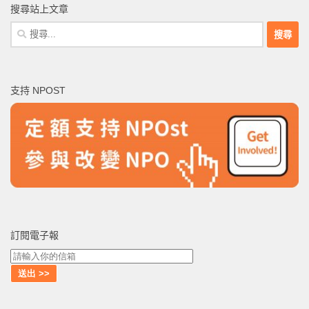
搜尋站上文章
搜
尋
關
鍵
支持 NPOST
字:
訂閱電子報