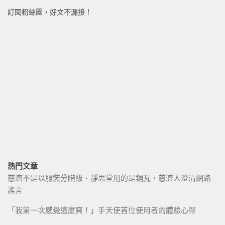
訂閱粉絲團，好文不漏接！
熱門文章
慈濟不是以服裝分階級、靜思堂用的是銅瓦，慈濟人澄清網路
謠言
「我第一次感覺這麼爽！」手天使首位使用者的體驗心得