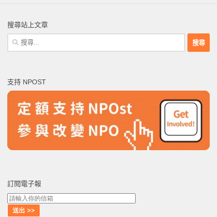
搜尋站上文章
搜
尋
關
鍵
支持 NPOST
字:
訂閱電子報