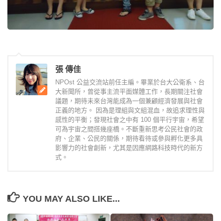
張 傳佳
NPOst 公益交流站前任主編。畢業於台大公衛系、台
大新聞所，曾從事主流平面媒體工作，長期關注社會
議題，期待未來台灣能成為一個兼顧經濟發展與社會
正義的地方。 因為是理組與文組混血，故追求理性與
感性的平衡；發現社會之中有 100 個平行宇宙，希望
可為宇宙之間搭幾座橋。不斷重新思考公民社會的政
府、企業、公民的關係，期待看待或參與孵化更多具
影響力的社會創新，尤其是因應網路科技時代的新方
式。
YOU MAY ALSO LIKE...