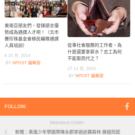
東南亞朋友們，發揮語言優
勢成為通譯人才吧！（北市
賽珍珠基金會移民輔導通譯
從事社會服務的工作者，為
人員培訓）
什麼還要拿薪水？志工為何
6 10 月, 2014
不能取而代之？
BY
NPOST 編輯室
27 11 月, 2015
BY
NPOST 編輯室
FOLLOW:
PREVIOUS STORY
新聞：乘風少年學園帶陳永郡穿過迷霧森林 展翅而起