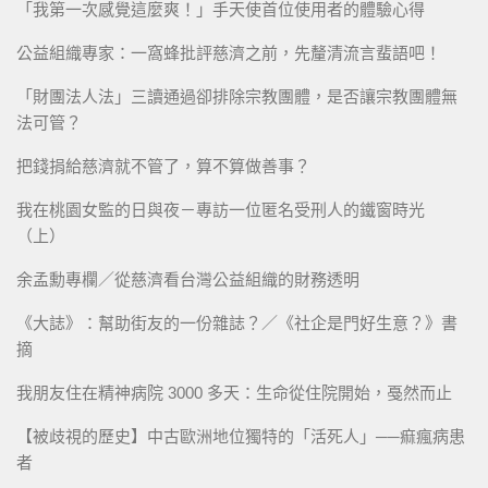
「我第一次感覺這麼爽！」手天使首位使用者的體驗心得
公益組織專家：一窩蜂批評慈濟之前，先釐清流言蜚語吧！
「財團法人法」三讀通過卻排除宗教團體，是否讓宗教團體無
法可管？
把錢捐給慈濟就不管了，算不算做善事？
我在桃園女監的日與夜－專訪一位匿名受刑人的鐵窗時光
（上）
余孟勳專欄／從慈濟看台灣公益組織的財務透明
《大誌》：幫助街友的一份雜誌？／《社企是門好生意？》書
摘
我朋友住在精神病院 3000 多天：生命從住院開始，戞然而止
【被歧視的歷史】中古歐洲地位獨特的「活死人」──痲瘋病患
者