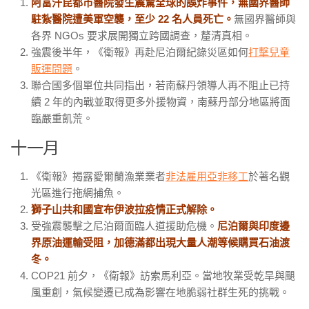
阿富汗昆都市醫院發生震驚全球的誤炸事件，無國界醫師
駐紮醫院遭美軍空襲，至少 22
名人員死亡。
無國界醫師與
各界
NGOs
要求展開獨立跨國調查，釐清真相。
強震後半年，《衛報》再赴尼泊爾紀錄災區如何
打擊兒童
販運問題
。
聯合國多個單位共同指出，若南蘇丹領導人再不阻止已持
續
2
年的內戰並取得更多外援物資，南蘇丹部分地區將面
臨嚴重飢荒。
十一月
《衛報》揭露愛爾蘭漁業業者
非法雇用亞非移工
於著名觀
光區進行拖網捕魚。
獅子山共和國宣布伊波拉疫情正式解除。
受強震襲擊之尼泊爾面臨人道援助危機。
尼泊爾與印度邊
界原油運輸受阻，加德滿都出現大量人潮等候購買石油渡
冬。
COP21
前夕，《衛報》訪索馬利亞。當地牧業受乾旱與颶
風重創，氣候變遷已成為影響在地脆弱社群生死的挑戰。