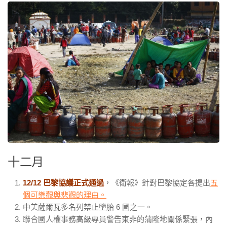
十二月
12/12 巴黎協議正式通過
，《衛報》針對巴黎協定各提出
五
個可樂觀與悲觀的理由。
中美薩爾瓦多名列禁止墮胎
6
國之一。
聯合國人權事務高級專員警告東非的蒲隆地關係緊張，內