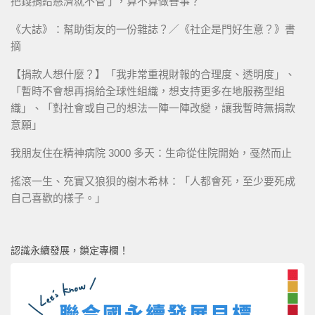
把錢捐給慈濟就不管了，算不算做善事？
《大誌》：幫助街友的一份雜誌？／《社企是門好生意？》書
摘
【捐款人想什麼？】「我非常重視財報的合理度、透明度」、
「暫時不會想再捐給全球性組織，想支持更多在地服務型組
織」、「對社會或自己的想法一陣一陣改變，讓我暫時無捐款
意願」
我朋友住在精神病院 3000 多天：生命從住院開始，戞然而止
搖滾一生、充實又狼狽的樹木希林：「人都會死，至少要死成
自己喜歡的樣子。」
認識永續發展，鎖定專欄！