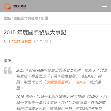
Skip to content
國際
/
國際合作與發展
/
新聞
2015 年度國際發展大事記
BY
NPOST 編輯室
·
9 2 月, 2016
編按：
2015
年被視為國際發展史的重要里程碑，歷經
3
年討論
和激辯，聯合國的「千禧年發展目標」（
MDGs
）到
期，取而代之的
「永續發展目標」（
SDGs
）
終於通
過。
2016
初始，透過一向關注國際發展的英國
《衛報》，
回
顧一下過去一年的大事紀，包括尼泊爾強震、非洲的南
蘇丹和蒲隆地內戰、歐陸難民危機、西非的伊波拉疫