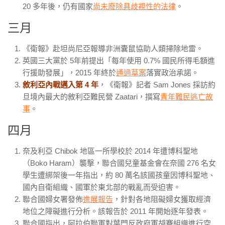
20
多年後，仍有國家
尚未廢除具歧視性的法律
。
三月
《衛報》赴坦尚尼亞報導非洲囊鼠協助人類掃除地雷。
英國三大黨於
5
年前提出「每年使用
0.7%
國民所得毛額進
行援助發展」，
2015
年終於
通過草案
落實政治承諾。
敘利亞內戰邁入第 4
年
，《衛報》記者
Sam Jones
採訪約
旦境內最大的敘利亞難民營
Zaatari
，撰寫
青年難民逃亡故
事
。
四月
奈及利亞
Chibok
地區一所學校於
2014
年遭博科聖地
（
Boko Haram
）襲擊，聯合國兒童基金會在奈國
276
名女
學生遭綁架後一年指出，約
80
萬名該國孩童因博科聖地、
國內自衛組織、國軍於東北部的戰亂而受迫害。
聯合國婦女署發佈
進展報告
，針對各地阻礙婦女獲取經濟
地位之障礙進行分析。該報告於
2011
年開始逐年發表。
聯合國指出，阿拉伯聯軍對葉門反政府軍胡賽組織進行空