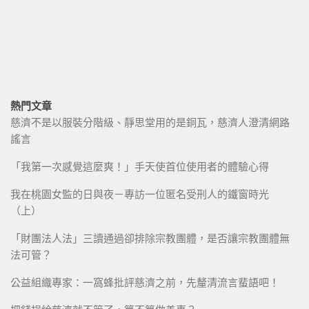
熱門文章
慈濟不是以服裝分階級、靜思堂用的是銅瓦，慈濟人澄清網路
謠言
「我第一次感覺這麼爽！」手天使首位使用者的體驗心得
我在桃園女監的日與夜－專訪一位匿名受刑人的鐵窗時光
（上）
「財團法人法」三讀通過卻排除宗教團體，是否讓宗教團體無
法可管？
公益組織專家：一窩蜂批評慈濟之前，先釐清流言蜚語吧！