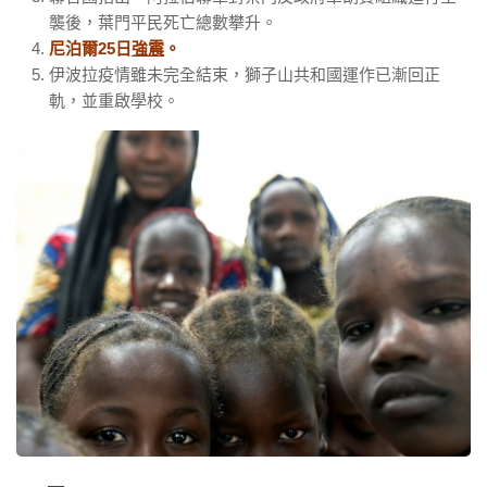
襲後，葉門平民死亡總數攀升。
尼泊爾25日
強震
。
伊波拉疫情雖未完全結束，獅子山共和國運作已漸回正
軌，並重啟學校。