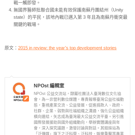
戰一觸即發。
無國界醫師批聯合國未能有效保護南蘇丹團結州（
Unity
state
）的平民，該地內戰已邁入第
3
年且為南蘇丹衝突最
關鍵的戰場。
原文：
2015 in review: the year’s top development stories
NPOst 編輯室
NPOst 公益交流站，隸屬社團法人臺灣數位文化協
會，為一非營利數位媒體，專責報導臺灣公益社福動
態，重視產業交流、公益發展，促進捐款人、政府、
社群、企業、弱勢與社福組織之溝通，強化公益組織
橫向連結，矢志成為臺灣最大公益交流平臺。另引進
國際發展援助與國外組織動向，舉辦實體講座與年
會，深入探究議題，激發討論與對話。其姐妹站為
「泛傳媒」旗下之泛科學、泛科技、娛樂重擊等專業