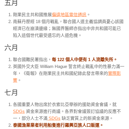
五月
剛果民主共和國推展
偏遠地區電信通訊
。
南蘇丹歷經
18
個月戰亂，聯合國人道主義協調員憂心該國
經濟已在崩潰邊緣；無國界醫師亦指出中非共和國可能已
陷入這個世代最受遺忘的人道危機。
六月
聯合國難民署指出，
每
122 個人中便有 1 人流離失所。
英國外交大臣
William Hague
誓言終止戰亂中的性暴力滿一
年，《衛報》在剛果民主共和國紀錄此發言帶來的
實際影
響
。
七月
各國重要人物出席於衣索比亞舉辦的援助資金會議，就
SDGs
資金來源進行商議。各界對會議簽訂協議的反應不
一，部分人士不滿
SDGs
缺乏實質上的新資金來源。
泰國漁業業者利用船隻進行羅興亞族人口販運。