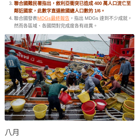
聯合國難民署指出，敘利亞衝突已造成 400 萬人口流亡至
鄰近國家，此數字直逼敘國總人口數的 1/6。
聯合國發表
MDGs
最終報告
，指出
MDGs
達到不少成就，
然而各區域、各國間對完成度各有歧異。
八月