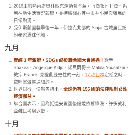
2016
里約熱內盧奧林匹克運動會將至，《衛報》刊登一系
列在地生活實況報導，並持續關心其中市井小民與難民的
日常點滴。
受伊斯蘭國襲擊後一年，伊拉克北部的
Sinjar
古城居民紛
紛舉家遷往他地。
九月
歷經 3 年激辯，
SDGs
終於聯合國大會通過！
歌手
Shakira
、
Angelique Kidjo
，諾貝爾得主
Malala Yousafzai
、
教宗
Francis
見證此歷史性的一刻，
17
項目標
定槌之時，
歡呼掌聲響遍紐約。
世界銀行一份報告指出，
全球仍有
155 國的法律限制女性
經濟權益。
聯合國表示，因為抵達安置國後處境依舊慘澹，許多敘利
亞難民考慮返鄉。
十月