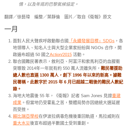
情，以及年底的巴黎氣候協定。
翻譯／徐藝瑋 編整／葉靜倫 圖片／取自
《衛報》原文
一月
面對人民大聲疾呼啟動聯合國
「永續發展目標」
SDGs
，各
地領導人、知名人士與大型企業家紛紛與
NGOs
合作，開
啟遍布超過
50
國之
Action/2015
活動。
聯合國難民署表示，敘利亞、阿富汗和索馬利亞的血腥衝
突導致
2014
年一年就有約
550
萬人流離失所，
難民署援助
總人數也直逼
1300 萬人，創下 1996 年以來的新高。據難
民署稱，此數字於 2015 年 6 月已超越二戰後的難民人數紀
錄。
海地大地震後
55
年，《衛報》記者
Sam Jones
見證
重建
成果
。但當地仍受霍亂之苦，整體局勢亦因總統大選延遲
而受挫。
賴比瑞亞學校
在伊波拉病毒危機後重回軌道，馬拉威則在
重大水災
後宣布超過半數國土受到重創。