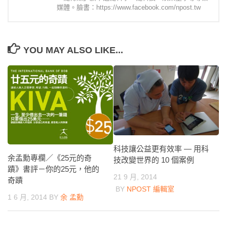
媒體。臉書：https://www.facebook.com/npost.tw
YOU MAY ALSO LIKE...
科技讓公益更有效率 — 用科
余孟勳專欄／《25元的奇
技改變世界的 10 個案例
蹟》書評－你的25元，他的
21 9 月, 2014
奇蹟
BY
NPOST 編輯室
1 6 月, 2014
BY
余 孟勳