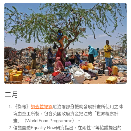
二月
《衛報》
調查並揭露
尼泊爾部分援助發展計畫所使用之磚
塊由童工所製，包含英國政府資金挹注的「世界糧食計
畫」（
World Food Programme
）。
倡議團體
Equality Now
研究指出，在兩性平等協議提出的