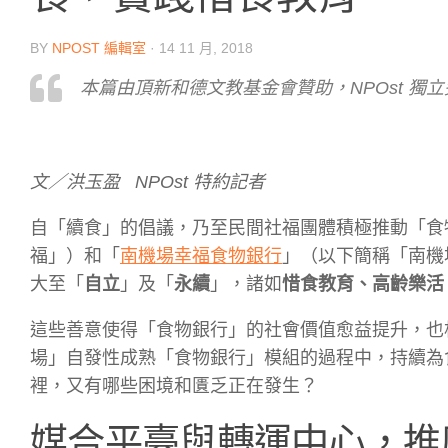
BY
NPOST 編輯室
·
14 11 月, 2018
本篇由頂新和德文教基金會贊助，NPOst 獨立
文／洪玉盈 NPOst 特約記者
自「續食」的倡議，乃至民間社福團體積極推動「食
福」）和「
南機場幸福食物銀行
」（以下簡稱「南機
大至「
自立
」及「
永續
」，諸如
惜食教育、高齡樂活
這些善意使得「食物銀行」的社會價值愈益提升，也
場」自發性成熟「食物銀行」模組的過程中，持續為
裡，又有哪些困境和匱乏正在發生？
媒合平臺與轉運中心，推