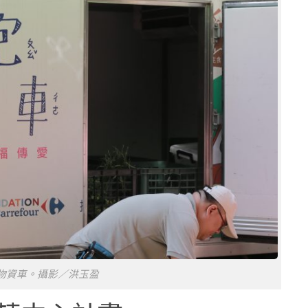
物資車。攝影／洪玉盈