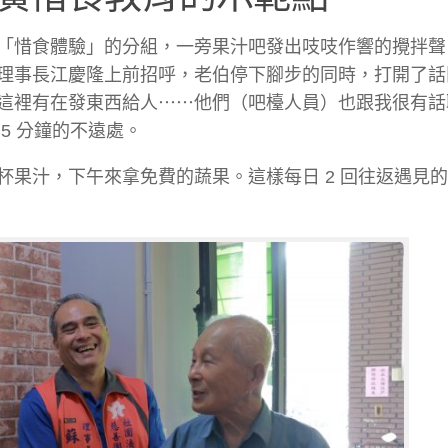
「惜食體驗」的分組，一旁果汁吧發出吱吱作響的攪拌聲，
理事長江慶隆上前招呼，老伯停下腳步的同時，打開了話
這裡有在發東西給人⋯⋯他們（吧檯人員）也跟我很有話
5 分鐘的不遠處。
果汁，下午來拿免費的蔬果。這樣每日 2 回往返遇見