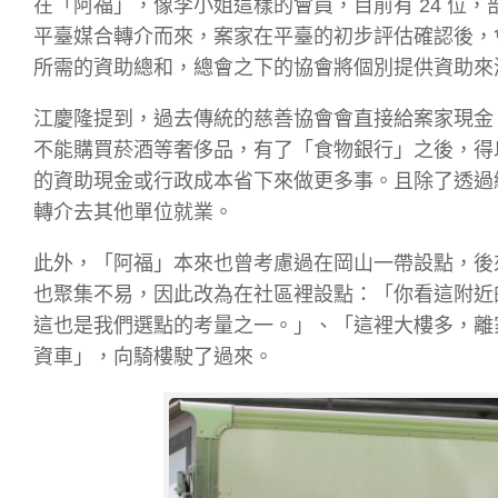
在「阿福」，像李小姐這樣的會員，目前有 24 位，
平臺媒合轉介而來，案家在平臺的初步評估確認後，
所需的資助總和，總會之下的協會將個別提供資助來
江慶隆提到，過去傳統的慈善協會會直接給案家現金
不能購買菸酒等奢侈品，有了「食物銀行」之後，得
的資助現金或行政成本省下來做更多事。且
除了透過
轉介去其他單位就業。
此外，「阿福」本來也曾考慮過在岡山一帶設點，後
也聚集不易，因此改為在社區裡設點：「你看這附近
這也是我們選點的考量之一。」、「這裡大樓多，離
資車」，向騎樓駛了過來。