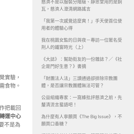
慈濟不是以服裝分階級、靜思堂用的是銅
瓦，慈濟人澄清網路謠言
「我第一次感覺這麼爽！」手天使首位使
用者的體驗心得
我在桃園女監的日與夜－專訪一位匿名受
刑人的鐵窗時光（上）
《大誌》：幫助街友的一份雜誌？／《社
企是門好生意？》書摘
覺實驗，
「財團法人法」三讀通過卻排除宗教團
需食物。
體，是否讓宗教團體無法可管？
公益組織專家：一窩蜂批評慈濟之前，先
釐清流言蜚語吧！
作把載回
轉運中心
為什麼有人寧願買《The Big Issue》，不
願買口香糖？
只要不是為