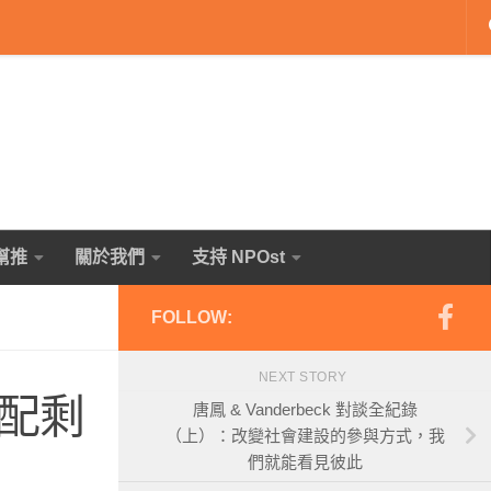
幫推
關於我們
支持 NPOst
FOLLOW:
NEXT STORY
配剩
唐鳳 & Vanderbeck 對談全紀錄
（上）：改變社會建設的參與方式，我
們就能看見彼此