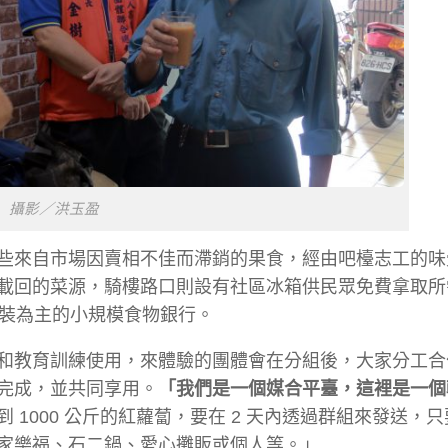
攝影／洪玉盈
些來自市場因賣相不佳而滯銷的果食，經由吧檯志工的味
載回的菜源，騎樓路口則設有社區冰箱供民眾免費拿取所
包裝為主的小規模食物銀行。
和教育訓練使用，來體驗的團體會在分組後，大家分工合
完成，並共同享用。
「我們是一個媒合平臺，這裡是一個
到 1000 公斤的紅蘿蔔，要在 2 天內透過群組來發送，
家樂福、石二鍋、愛心攤販或個人等。」