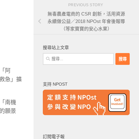
PREVIOUS STORY
無毒農產電商的 CSR 創新，活用資源
永續做公益／2018 NPOst 年會後報導
（等家寶寶的安心水果）
搜尋站上文章
搜
尋
「阿
關
鍵
救急」擴
支持 NPOST
字:
「南機
的願景
訂閱電子報