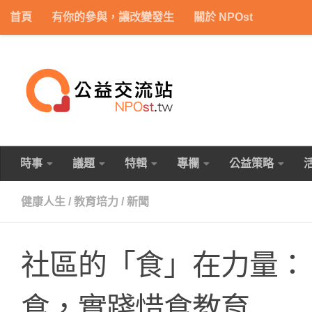
首頁
有你的參與，讓改變發生
關於 NPOst
Skip to content
時事
議題
特輯
專欄
公益策略
健康人生
/
教育培力
/
新聞
社區的「食」在力量：
食，實踐惜食教育