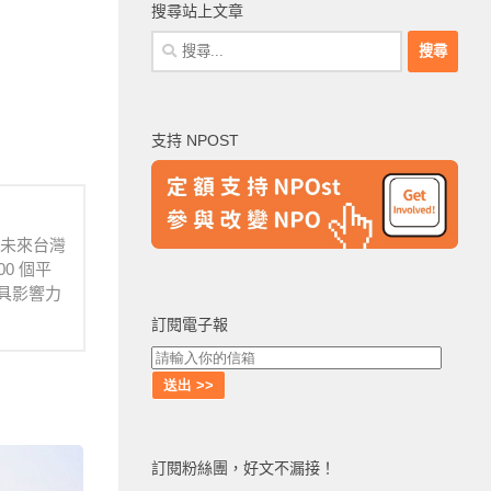
搜尋站上文章
搜
尋
關
鍵
支持 NPOST
字:
待未來台灣
0 個平
具影響力
訂閱電子報
訂閱粉絲團，好文不漏接！