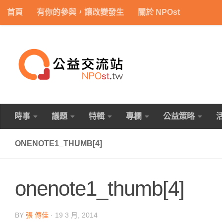
首頁
有你的參與，讓改變發生
關於 NPOst
Skip to content
時事
議題
特輯
專欄
公益策略
ONENOTE1_THUMB[4]
onenote1_thumb[4]
BY
張 傳佳
·
19 3 月, 2014