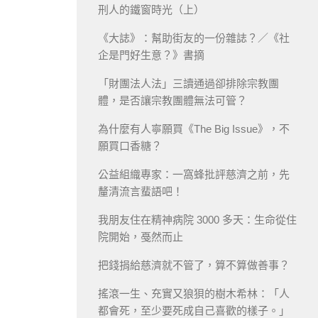
刑人的鐵窗時光（上）
《大誌》：幫助街友的一份雜誌？／《社
企是門好生意？》書摘
「財團法人法」三讀通過卻排除宗教團
體，是否讓宗教團體無法可管？
為什麼有人寧願買《The Big Issue》，不
願買口香糖？
公益組織專家：一窩蜂批評慈濟之前，先
釐清流言蜚語吧！
我朋友住在精神病院 3000 多天：生命從住
院開始，戞然而止
把錢捐給慈濟就不管了，算不算做善事？
搖滾一生、充實又狼狽的樹木希林：「人
都會死，至少要死成自己喜歡的樣子。」