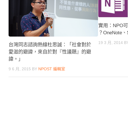
實用：NPO
？OneNote、S
19 3 月, 2014
B
台灣同志諮詢熱線杜思誠：「社會對於
愛滋的避諱，來自於對『性議題』的避
諱。」
9 6 月, 2015
BY
NPOST 編輯室