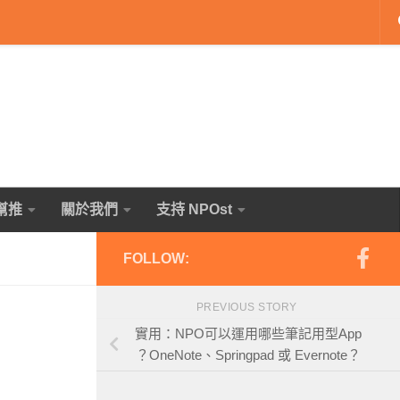
幫推
關於我們
支持 NPOst
FOLLOW:
PREVIOUS STORY
實用：NPO可以運用哪些筆記用型App
？OneNote、Springpad 或 Evernote？