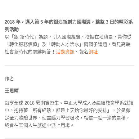
2018 年，邁入第 5 年的銀浪新創力國際週，整整 3 日的精彩系
列活動
以「銀 新時代」為題，引入國際經驗、挖掘在地積累，帶你從
「轉化服務價值」及「轉動人才活水」兩個子議題，看見高齡
社會新時代的關鍵解答！
活動資訊
、報名
網址
作者
王思晴
銀享全球 2018 暑期實習生。中正大學成人及繼續教育學系就讀
中。抱持著「所有經驗，都是上天給你最好的安排」，於是卯
足全力體驗世界、使盡腦力學習吸收，相信一點一滴的累積，
終會在某個人生旅途中派上用場。