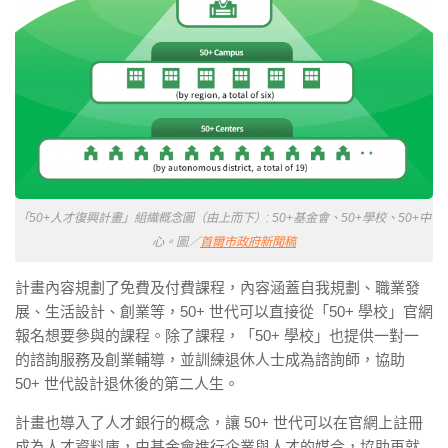
「50+人才復興計畫」組織概念圖（由上而下）: 50+基金會、50+學校、50+中
心。圖／
首爾市政府新聞稿
計畫內容規劃了免費及付費課程，內容涵蓋自我規劃、職業發
展、生活設計、創業等，50+ 世代可以直接從「50+ 學校」官網
報名想要參與的課程。除了課程，「50+ 學校」也提供一對一
的諮詢服務及創業輔導，並訓練退休人士成為諮詢師，協助
50+ 世代設計退休後的第二人生。
計畫也導入了人才銀行的概念，讓 50+ 世代可以在官網上註冊
成為人才資料庫，由基金會進行企業與人才的媒合，協助再就