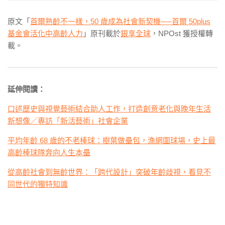
原文「
首爾熟齡不一樣，50 歲成為社會新契機
──
首爾 50plus
基金會活化中高齡人力
」原刊載於
銀享全球
，NPOst 獲授權轉
載。
延伸閱讀：
口述歷史與視覺藝術結合助人工作，打造創意老化與晚年生活
新想像／專訪「新活藝術」社會企業
平均年齡 68 歲的不老棒球：樹葉做壘包，漁網圍球場，史上最
高齡棒球隊奔向人生本壘
從高齡社會到無齡世界：「跨代設計」突破年齡歧視，看見不
同世代的獨特知識