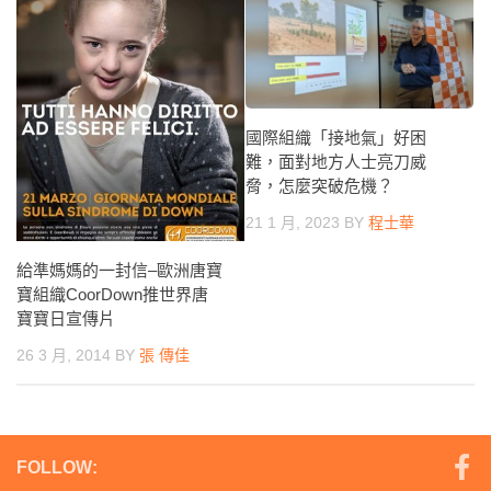
國際組織「接地氣」好困
難，面對地方人士亮刀威
脅，怎麼突破危機？
21 1 月, 2023
BY
程士華
給準媽媽的一封信–歐洲唐寶
寶組織CoorDown推世界唐
寶寶日宣傳片
26 3 月, 2014
BY
張 傳佳
FOLLOW: