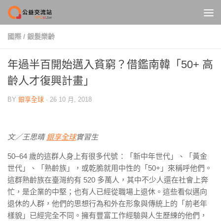
Skip to content
國際
/
銀髮樂齡
年過半百開始邁入貧窮？借鑑南韓「50+ 高
齡人才復興計畫」
BY
銀享全球
·
26 10 月, 2018
文／王思晴
銀享全球
實習生
50–64 歲的這群人身上有很多代號 ：「新中年世代」、「黃金
世代」、「熟齡族」，或乾脆就用中性的「50+」來稱呼他們。
這群熟齡族在臺灣約有 520 多萬人，其中不少人還在社會上奔
忙，是企業的中堅；也有人已經從職場上退休。這些看似邁向
退休的人群，他們的思想行為和外在形象與傳統上的「前老年
樣貌」已經完全不同。擁有豐富工作經驗與人生歷練的他們，