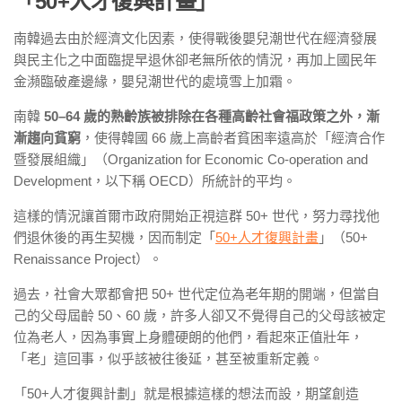
「50+人才復興計畫」
南韓過去由於經濟文化因素，使得戰後嬰兒潮世代在經濟發展
與民主化之中面臨提早退休卻老無所依的情況，再加上國民年
金瀕臨破產邊緣，嬰兒潮世代的處境雪上加霜。
南韓
50–64 歲的熟齡族被排除在各種高齡社會福政策之外，漸
漸趨向貧窮
，使得韓國 66 歲上高齡者貧困率遠高於「經濟合作
暨發展組織」（Organization for Economic Co-operation and
Development，以下稱 OECD）所統計的平均。
這樣的情況讓首爾市政府開始正視這群 50+ 世代，努力尋找他
們退休後的再生契機，因而制定「
50+人才復興計畫
」（50+
Renaissance Project）。
過去，社會大眾都會把 50+ 世代定位為老年期的開端，但當自
己的父母屆齡 50、60 歲，許多人卻又不覺得自己的父母該被定
位為老人，因為事實上身體硬朗的他們，看起來正值壯年，
「老」這回事，似乎該被往後延，甚至被重新定義。
「50+人才復興計劃」就是根據這樣的想法而設，期望創造