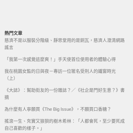
熱門文章
慈濟不是以服裝分階級、靜思堂用的是銅瓦，慈濟人澄清網路
謠言
「我第一次感覺這麼爽！」手天使首位使用者的體驗心得
我在桃園女監的日與夜－專訪一位匿名受刑人的鐵窗時光
（上）
《大誌》：幫助街友的一份雜誌？／《社企是門好生意？》書
摘
為什麼有人寧願買《The Big Issue》，不願買口香糖？
搖滾一生、充實又狼狽的樹木希林：「人都會死，至少要死成
自己喜歡的樣子。」