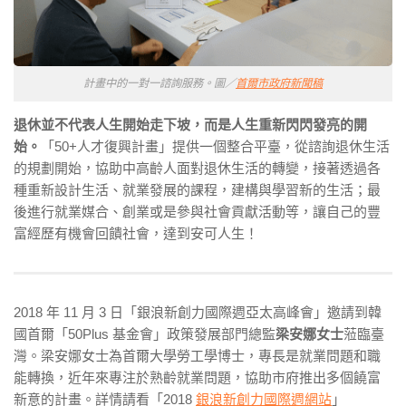
計畫中的一對一諮詢服務。圖／
首爾市政府新聞稿
退休並不代表人生開始走下坡，而是人生重新閃閃發亮的開
始。
「50+人才復興計畫」提供一個整合平臺，從諮詢退休生活
的規劃開始，協助中高齡人面對退休生活的轉變，接著透過各
種重新設計生活、就業發展的課程，建構與學習新的生活；最
後進行就業媒合、創業或是參與社會貢獻活動等，讓自己的豐
富經歷有機會回饋社會，達到安可人生！
2018 年 11 月 3 日「銀浪新創力國際週亞太高峰會」邀請到韓
國首爾「50Plus 基金會」政策發展部門總監
梁安娜女士
蒞臨臺
灣。梁安娜女士為首爾大學勞工學博士，專長是就業問題和職
能轉換，近年來專注於熟齡就業問題，協助市府推出多個饒富
新意的計畫。詳情請看「2018
銀浪新創力國際週網站
」